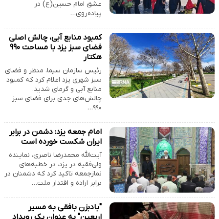
عشق امام حسین(ع) در
پیاده‌روی…
کمبود منابع آبی، چالش اصلی
فضای سبز یزد با مساحت ۹۹۰
هکتار
رئیس سازمان سیما، منظر و فضای
سبز شهری یزد اعلام کرد که کمبود
منابع آبی و گرمای شدید،
چالش‌های جدی برای فضای سبز
۹۹۰…
امام جمعه یزد: دشمن در برابر
ایران شکست خورده است
آیت‌الله محمدرضا ناصری، نماینده
ولی‌فقیه در یزد، در خطبه‌های
نمازجمعه تاکید کرد که دشمنان در
برابر اراده و اقتدار ملت…
"بادبزن بافقی به مسیر
اربعین" به عنوان یک رویداد