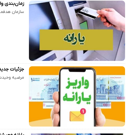
زمان‌بندی وا
سازمان هدفمندس
جزئیات جدید از واریز یارانه
مرضیه وحیددستجردی، د
یارانه معیشتی ۱۴۰۵: این دهک‌ها منتظر واریز 