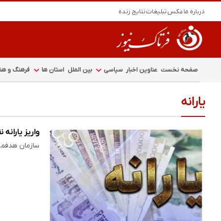
درباره ما
عکس
تبلیغات
نتایج زنده
صفحه نخست
عناوین اخبار
سیاسی
بین الملل
استان ها
فرهنگ و هنر
یارانه
واریز یاران
سازمان هدفمندسازی یارانه‌ها