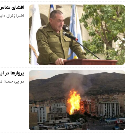
افشای تماس‌
اخیرا ژنرال «ا
پروازها در ا
در پی حمله هو