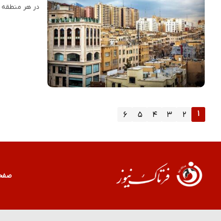
در هر منطقه ا
۱
۶
۵
۴
۳
۲
صفح