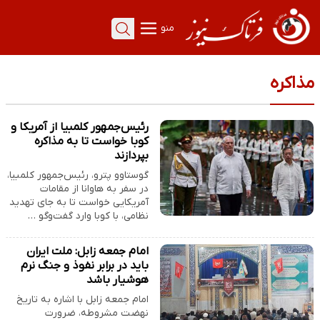
منو
مذاکره
رئیس‌جمهور کلمبیا از آمریکا و
کوبا خواست تا به مذاکره
بپردازند
گوستاوو پترو، رئیس‌جمهور کلمبیا،
در سفر به هاوانا از مقامات
آمریکایی خواست تا به جای تهدید
نظامی، با کوبا وارد گفت‌وگو …
امام جمعه زابل: ملت ایران
باید در برابر نفوذ و جنگ نرم
هوشیار باشد
امام جمعه زابل با اشاره به تاریخ
نهضت مشروطه، ضرورت