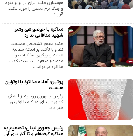
هوشیاری ملت ایران در برابر نفوذ
و جنگ نرم دشمن را مورد تاکید
قرار د…
مذاکره با خونخواهی رهبر
شهید منافاتی ندارد
عضو مجمع تشخیص مصلحت
نظام با تأکید بر اینکه مطالبه
انتقام و پیگیری مذاکرات دو
موضوع متعارض نیستند، گفت
مذاکره می‌تواند…
پوتین: آماده مذاکره با اوکراین
هستیم
رئیس جمهوری روسیه از آمادگی
کشورش برای مذاکره با اوکراین
خبر داد.
رئیس جمهور لبنان: تصمیم به
مذاکره گرفته‌ام و تا آخر پای آن