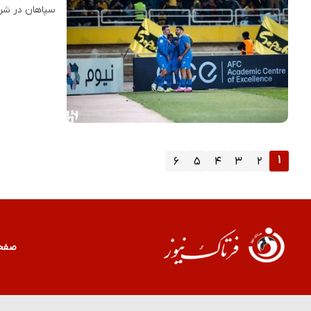
سپاهان در شرا
۱
۶
۵
۴
۳
۲
صفح