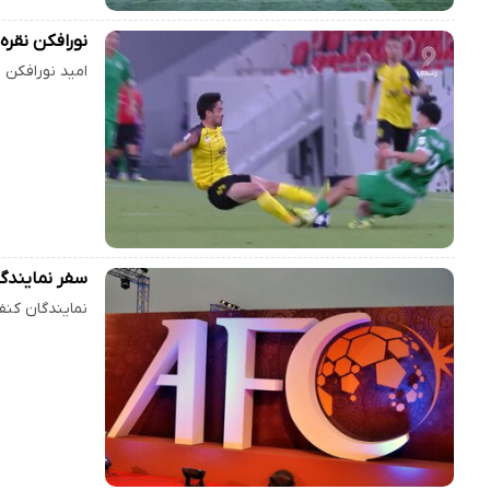
نورافکن نقره
امید نورافکن به د
سفر نمایندگان AFC برای بازگشت میزبانی
نمایندگان کنف