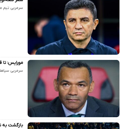
سرمربی تیم مل
مورایس: تا ق
سرمربی سپاهان
بازگشت به ن