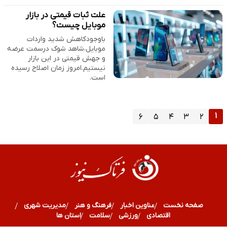
علت ثبات قیمتی در بازار
موبایل چیست؟
باوجودکاهش شدید واردات
موبایل،شاهد شوک درسمت عرضه
و جهش قیمتی در این بازار
نیستیم.امروز زمان اصلاح رسیده
است.
۱
۶
۵
۴
۳
۲
صفحه نخست
عناوین اخبار
فرهنگ و هنر
مدیریت شهری
اقتصادی
ورزشی
سلامت
استان ها