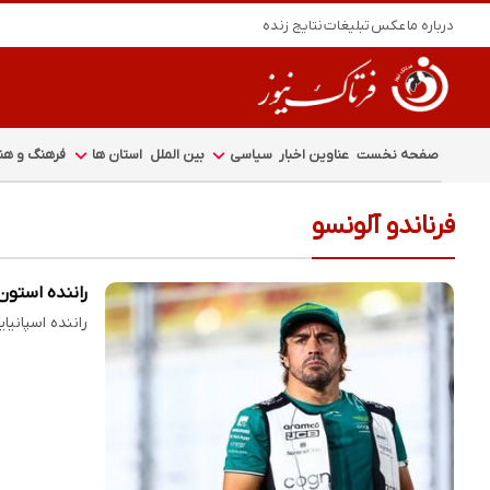
درباره ما
عکس
تبلیغات
نتایج زنده
صفحه نخست
عناوین اخبار
سیاسی
بین الملل
استان ها
فرهنگ و هنر
فرناندو آلونسو
راننده استون
راننده اسپانی