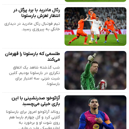
رئال مادرید با برد پرگل در
انتظار لغزش بارسلونا
تیم فوتبال رئال مادرید در دیداری
خانگی به پیروزی رسید.
طلسمی که بارسلونا را قهرمان
می‌کند
شب گذشته شاهد یک اتفاق
تکراری در بارسلونا بودیم، کلین
شیت شزنی، سه امتیاز برای
بارسلونا.
آرائوخو: صدرنشینی با این
بازی خیلی می‌چسبد
رونالد آرائوخو امروز برای بارسلونا
گلزنی کرد و گل چهارم بارسا هم
‌روی شوت او و برخورد به
لواندوفسکی وارد دروازه…