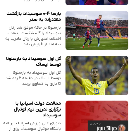
بارسا ۴-۰ سوسیداد: بازگشت
مقتدرانه به صدر
بارسلونا در خانه موفق شد رئال
سوسیداد را ۴-۰ شکست بدهد تا
‏اختلاف امتیازش با رئال مادرید به
سه امتیاز افزایش یابد. ‏
گل اول سوسیداد به بارسلونا
توسط ایساک
گل اول سوسیداد به بارسلونا
توسط ایساک در دقیقه ۶ زده شد
تا بازی به تساوی برسد
مخالفت دولت اسپانیا با
برگزاری تمرین تیم فوتبال
سوسیداد
شورای عالی ورزش اسپانیا با برنامه
باشگاه فوتبال سوسیداد برای از