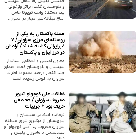
جانشین پلیس راه شمال سیستان
و بلوچستان گفت: براثر واژگونی
یک دستگاه وانت تویوتا حامل
اتباع بیگانه غیر مجاز در محور…
حمله پاکستان به یکی از
روستاهای مرزی سراوان/ ۷
غیرایرانی کشته شدند/ آرامش
در مرز ایران و پاکستان
معاون امنیتی و انتظامی استاندار
سیستان و بلوچستان گفت: صدای
چند انفجار درچند محدوده اطراف
سراوان به گوش رسیده است.
هلاکت علی کوچولو شرور
معروف سراوان / همه فن
حریف بود + جزییات
فرمانده انتظامی سیستان و
بلوچستان از درگیری شرور منطقه
سراوان معروف به "علی کوچولو" و
همدستش با ماموران پلیس و
هلاکت…