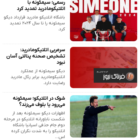
رسمی؛ سیمئونه با
اتلتیکومادرید تمدید کرد
باشگاه اتلتیکو مادرید قرارداد دیگو
سیمئونه را تا سال ۲۰۲۴ تمدید
کرد.
سرمربی اتلتیکومادرید:
تشخیص صحنه پنالتی آسان
نبود
دیگو سیمئونه از عملکرد
اتلتیکومادرید برابر رئال مادرید
رضایت دارد.
شوک در اتلتیکو؛ سیمئونه
می‌رود یا بلوف می‌زند؟
اظهارات دیگو سیمئونه بعد از
شکست ناباورانه اتلتیکو در مرحله
دوم جام حذفی اسپانیا باشگاه
اتلتیکو را به شدت نگران کرده
اس…