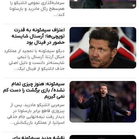
سرمایه‌گذاری نجومی اتلتیکو را
هم‌سطح رئال مادرید و بارسلونا
کند؛…
اعتراف سیمئونه به قدرت
توپچی‌ها؛ آرسنال شایسته
حضور در فینال بود
دیگو سیمئونه با تمجید از عملکرد
میکل آرتتا، آرسنال را تیمی
شایسته‌تر دانست و دلیل اصلی
حذف اتلتیکو از فینال لیگ…
سیمئونه: هنوز چیزی تمام
نشده/ بازی برگشت را دست کم
نمی گیریم
سرمربی اتلتیکو مادرید، پس از
پیروزی قاطع برابر بارسلونا در
دیدار رفت نیمه‌نهایی جام حذفی
اسپانیا، از عملکرد بازیکنانش…
نقشه جدید سیمئونه برای