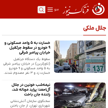
منو
جلال ملکی
خسارت به ۵ واحد مسکونی و
۹ خودرو در سقوط جرثقیل
خیابان پیامبر شرقی
سقوط یک دستگاه جرثقیل
(تاورکرین) در خیابان پیامبر شرقی
به ۵ واحد مسکونی و ۹ خودرو
خسارت زد و ۳ نفر مصدوم شدند.
نیمه‌شب خونین در جلال
آل‌احمد؛ پراید مچاله شد،
راننده جان باخت
سخنگوی سازمان آتش‌نشانی
شهرداری تهران، از جان باختن