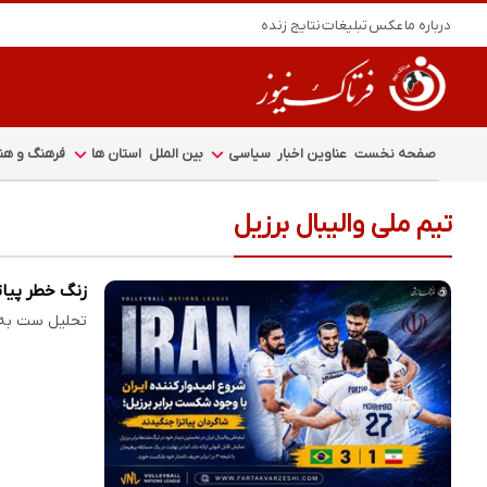
درباره ما
عکس
تبلیغات
نتایج زنده
صفحه نخست
عناوین اخبار
سیاسی
بین الملل
استان ها
فرهنگ و هنر
تیم ملی والیبال برزیل
زنگ خطر پیاتز
تحلیل ست‌ به 