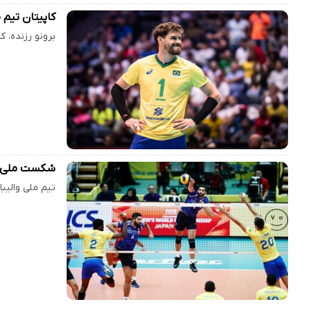
کاپیتان تیم 
برونو رزنده، ک
شکست ملی‌پو
تیم ملی والیب