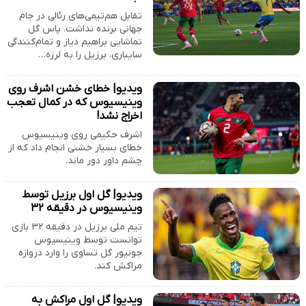
تقابل هم‌تیمی‌های رئالی در جام
جهانی برنده نداشت. پاس گل
تماشایی براهیم دیاز و تمام‌کنندگی
سایباری، برزیل را به لرزه…
ویدیو| خطای خشن اشرف روی
وینیسیوس که در کمال تعجب
اخراج نشد!
اشرف حکیمی روی وینیسیوس
خطای بسیار خشنی انجام داد که از
چشم داور دور ماند.
ویدیو| گل اول برزیل توسط
وینیسیوس در دقیقه ۳۲
تیم ملی برزیل در دقیقه ۳۲ بازی
توانست توسط وینیسیوس
جونیور گل تساوی را وارد دروازه
مراکش کند.
ویدیو| گل اول مراکش به