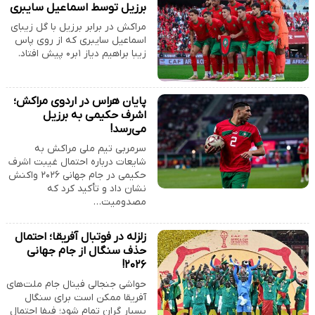
برزیل توسط اسماعیل سایبری
مراکش در برابر برزیل با گل زیبای
اسماعیل سایبری که از روی پاس
زیبا براهیم دیاز ۱بر۰ پیش افتاد.
پایان هراس در اردوی مراکش؛
اشرف حکیمی به برزیل
می‌رسد!
سرمربی تیم ملی مراکش به
شایعات درباره احتمال غیبت اشرف
حکیمی در جام جهانی ۲۰۲۶ واکنش
نشان داد و تأکید کرد که
مصدومیت…
زلزله در فوتبال آفریقا؛ احتمال
حذف سنگال از جام جهانی
۲۰۲۶!
حواشی جنجالی فینال جام ملت‌های
آفریقا ممکن است برای سنگال
بسیار گران تمام شود؛ فیفا احتمال