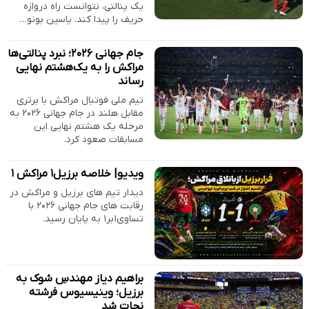
یک پنالتی، نتوانست راه دروازه
حریف را پیدا کند. یاسین بونو…
جام جهانی ۲۰۲۶؛ نبرد پنالتی‌ها
مراکش را به یک‌هشتم نهایی
رساند
تیم ملی فوتبال مراکش با برتری
مقابل هلند در جام جهانی ۲۰۲۶ به
مرحله یک هشتم نهایی این
مسابقات صعود کرد.
ویدیو| خلاصه برزیل۱ مراکش ۱
دیدار تیم های برزیل و مراکش در
رقابت های جام جهانی ۲۰۲۶ با
تساوی۱بر۱ به پایان رسید.
براهیم دیاز مهندسِ شوک به
برزیل؛ وینیسیوس فرشته
نجات شد