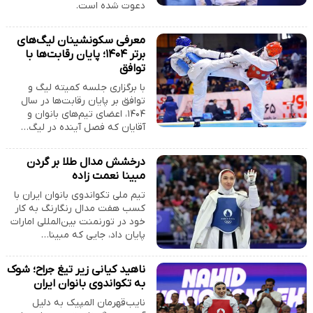
دعوت شده است.
معرفی سکونشینان لیگ‌های
برتر ۱۴۰۴؛ پایان رقابت‌ها با
توافق
با برگزاری جلسه کمیته لیگ و
توافق بر پایان رقابت‌ها در سال
۱۴۰۴، اعضای تیم‌های بانوان و
آقایان که فصل آینده در لیگ…
درخشش مدال طلا بر گردن
مبینا نعمت زاده
تیم ملی تکواندوی بانوان ایران با
کسب هفت مدال رنگارنگ به کار
خود در تورنمنت بین‌المللی امارات
پایان داد، جایی که مبینا…
ناهید کیانی زیر تیغ جراح؛ شوک
به تکواندوی بانوان ایران
نایب‌قهرمان المپیک به دلیل