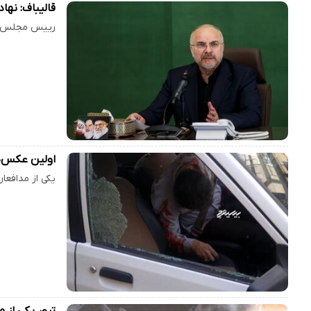
قالیباف: نها
رییس مجلس شو
اولین عکس‌ه
یکی از مدافعا
ترور یکی از 