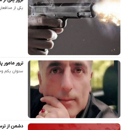
یکی از مدافعا
ترور مامور 
ستوان یکم وحی
دشمن از ترس 