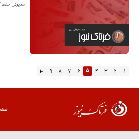
مدیرکل حفظ آ
۵
۱۰
۹
۸
۷
۶
۴
۳
۲
۱
صفح