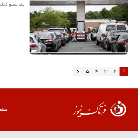
یک عضو کنگره آمریکا گفت: بنزین ۵ دلاری و 
۱
۶
۵
۴
۳
۲
صفح