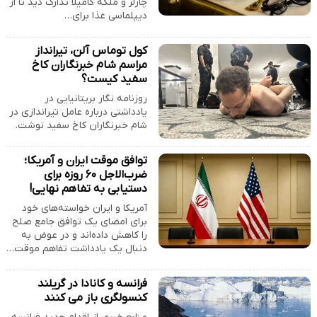
چارلز و ملکه کامیلا تدارک دید تا از
دیپلماسی غذا برای…
کول توماس آلن، تیرانداز
مراسم شام خبرنگاران کاخ
سفید کیست؟
روزنامه نگار بریتانیایی در
یادداشتی درباره عامل تیراندازی در
شام خبرنگاران کاخ سفید نوشت.
توافق موقت ایران و آمریکا؛
ضرب‌الاجل ۶۰ روزه برای
دستیابی به تفاهم نهایی!
آمریکا و ایران خواسته‌های خود
برای امضای یک توافق جامع صلح
را کاهش داده‌اند و در عوض به
دنبال یک یادداشت تفاهم موقت…
فرانسه و کانادا در گریلند
کنسولگری باز می کنند