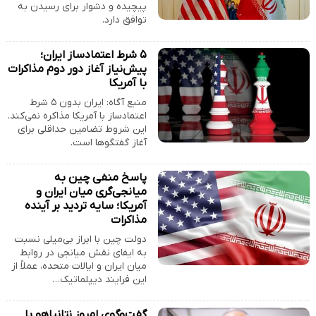
پیچیده و دشوار برای رسیدن به
توافق دارد.
۵ شرط اعتمادساز ایران؛
پیش‌نیاز آغاز دور دوم مذاکرات
با آمریکا
منبع آگاه: ایران بدون ۵ شرط
اعتمادساز با آمریکا مذاکره نمی‌کند.
این شروط تضامین حداقلی برای
آغاز گفتگوها است.
پاسخ منفی چین به
میانجی‌گری میان ایران و
آمریکا؛ سایه تردید بر آینده
مذاکرات
دولت چین با ابراز بی‌میلی نسبت
به ایفای نقش میانجی در روابط
میان ایران و ایالات متحده، عملاً از
این فرایند دیپلماتیک…
گفت‌وگوی امروز نتانیاهو با