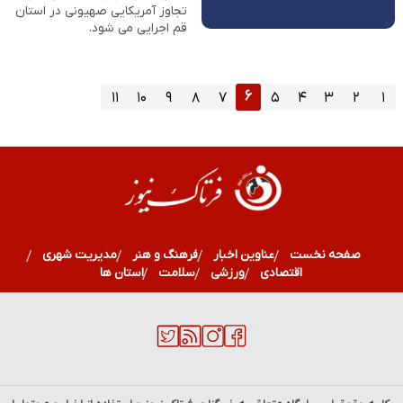
تجاوز آمریکایی صهیونی در استان
قم اجرایی می شود.
۶
۱۱
۱۰
۹
۸
۷
۵
۴
۳
۲
۱
صفحه نخست
عناوین اخبار
فرهنگ و هنر
مدیریت شهری
اقتصادی
ورزشی
سلامت
استان ها