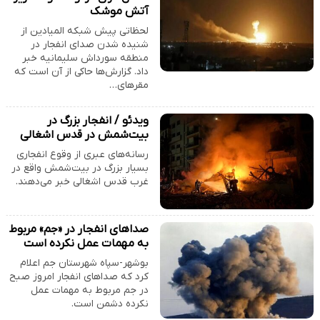
آتش موشک
لحظاتی پیش شبکه المیادین از
شنیده شدن صدای انفجار در
منطقه سورداش سلیمانیه خبر
داد. گزارش‌ها حاکی از آن است که
مقرهای…
ویدئو / انفجار بزرگ در
بیت‌شمش در قدس اشغالی
رسانه‌های عبری از وقوع انفجاری
بسیار بزرگ در بیت‌شمش واقع در
غرب قدس اشغالی خبر می‌دهند.
صداهای انفجار در «جم» مربوط
به مهمات عمل نکرده است
بوشهر-سپاه شهرستان جم اعلام
کرد که صداهای انفجار امروز صبح
در جم مربوط به مهمات عمل
نکرده دشمن است.