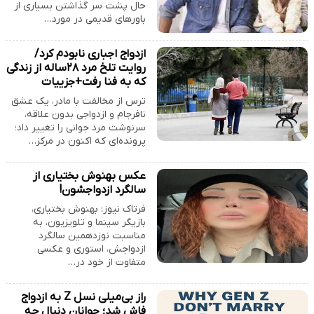
حال پشت سر گذاشتن بسیاری از
باورهای قدیمی در مورد…
ازدواج اجباری نابودم کرد/
روایت تلخ مرد ۲۸ساله از زندگی
که به فنا رفت+جزییات
ترس از مخالفت با مادر، یک عشق
نافرجام و ازدواجی بدون علاقه،
سرنوشت مرد جوانی را تغییر داد؛
پرونده‌ای که اکنون در مرکز…
عکس بهنوش بختیاری از
سالگرد ازدواجشون!
فرتاک نیوز: بهنوش بختیاری،
بازیگر سینما و تلویزیون، به
مناسبت نوزدهمین سالگرد
ازدواجش، استوری و عکسی
متفاوت از خود در…
راز بی‌میلی نسل Z به ازدواج
فاش شد؛ جوانان دنبال چه