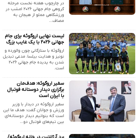
در چارچوب هفته نخست مرحله
گروهی جام جهانی ۲۰۲۶ امشب در
ورزشگاهی مملو از هیجان به
مصاف…
لیست نهایی اروگوئه برای جام
جهانی ۲۰۲۶ با یک غایب بزرگ
اروگوئه با ستارگانی چون والورده و
نونیز و هدایت بیلسا، مدعی تبدیل
شدن به پدیده جام جهانی ۲۰۲۶
است.
سفیر اروگوئه: هدف‌مان
برگزاری دیدار دوستانه فوتبال
با ایران است
سفیر اروگوئه در دیدار با وزیر
ورزش و جوانان گفت: هدف ما این
است که بتوانیم دیدار دوستانه‌ای
بین تیم‌های فوتبال دو…
برد آرژانتین در خانه اروگوئه/