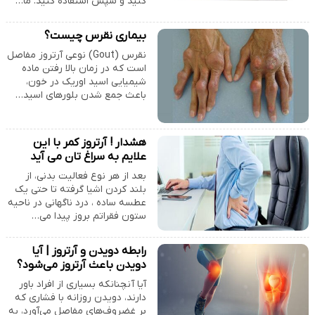
کنید و سپس استفاده کنید. ما…
بیماری نقرس چیست؟
نقرس (Gout) نوعی آرتروز مفاصل
است که در زمان بالا رفتن ماده
شیمیایی اسید اوریک در خون،
باعث جمع شدن بلورهای اسید…
هشدار ! آرتروز کمر با این
علایم به سراغ تان می آید
بعد از هر نوع فعالیت بدنی، از
بلند کردن اشیا گرفته تا حتی یک
عطسه ساده ، درد ناگهانی در ناحیه
ستون فقراتم بروز پیدا می…
رابطه دویدن و آرتروز | آیا
دویدن باعث آرتروز می‌شود؟
آیا آنچنانکه بسیاری از افراد باور
دارند، دویدن روزانه با فشاری که
بر غضروف‌های مفاصل می‌آورد، به