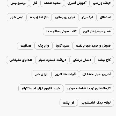
فرتاک ورزشی
آموزش آشپزی
سعید محمد
فال
پرسپولیس
استقلال
لیگ برتر
نبض بهارستان
طنز ننه زبیده
نبض شهر
فصل سوم زخم کاری
کتاب صوتی سلام صدا
فروش و خرید سهام نفت
منبع اگزوز
وام چک
هدلایت
کاخ لبخند
دندان پزشکی
دریافت خسارت سیار
هدایای تبلیغاتی
آخرین اخبار لحظه ای
قیمت طلا امروز
انرژی خبر
کارخانه‌های تولید قطعات خودرو
خرید فالوور ارزان اینستاگرام
لوازم یدکی لباسشویی
ای پلنت