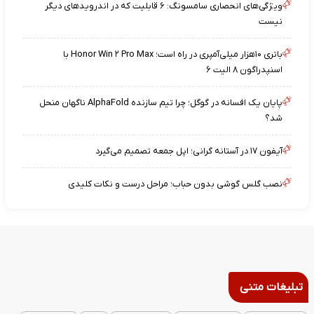
ویژگی‌های انحصاری سامسونگ: ۶ قابلیت که در اندرویدهای دیگر
نیست
باتری ۱۰هزار میلی‌آمپری در راه است؛ Honor Win ۲ Pro Max با
اسنپدراگون ۸ الیت ۶
پایان یک افسانه در گوگل؛ چرا تیم سازنده AlphaFold ناگهان منحل
شد؟
آیفون ۱۷ در آستانه گرانی؛ اپل جمعه تصمیم می‌گیرد
نصب گلس گوشی بدون حباب؛ مراحل درست و نکات کلیدی
تبلیغات متنی