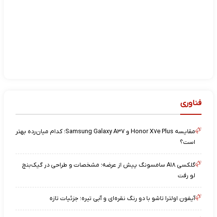
فناوری
مقایسه Honor X۷e Plus و Samsung Galaxy A۳۷؛ کدام میان‌رده بهتر
است؟
گلکسی A۱۸ سامسونگ پیش از عرضه؛ مشخصات و طراحی در گیک‌بنچ
لو رفت
آیفون اولترا تاشو با دو رنگ نقره‌ای و آبی تیره؛ جزئیات تازه