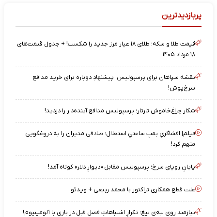
پربازدیدترین
قیمت طلا و سکه؛ طلای ۱۸ عیار مرز جدید را شکست! + جدول قیمت‌های
۱۸ مرداد ۱۴۰۵
نقشه‌ سپاهان برای پرسپولیس؛ پیشنهادِ دوباره برای خرید مدافع
سرخ‌پوش!
شکار چراغ‌خاموش تارتار؛ پرسپولیس مدافع آینده‌دار را دزدید!
فیلم| افشاگریِ بمبِ ساعتیِ استقلال؛ صادقی مدیران را به دروغگویی
متهم کرد!
پایانِ رویای سرخ؛ پرسپولیس مقابل «دیوارِ دلار» کوتاه آمد!
علت قطع همکاری تراکتور با محمد ربیعی + ویدئو
نیازمند روی لبه‌ی تیغ؛ تکرارِ اشتباهاتِ فصل قبل در بازی با آلومینیوم!