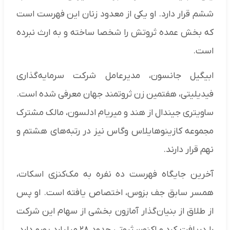
ششم قرار دارد. او یکی از معدود زنان این فهرست است
که بخش عمده ثروتش را شخصا ساخته و به ارث نبرده
است.
ابیگیل جانسون، مدیرعامل شرکت سرمایه‌گذاری
فیدیلیتی، هفتمین زن ثروتمند جهان معرفی شده است.
ساویتری جیندال از هند و میریام ادلسون، مالک مشترک
مجموعه کازینوهایلاس وگاس نیز در رتبه‌های هشتم و
نهم قرار دارند.
آخرین جایگاه فهرست ده نفره به مک‌کنزی اسکات،
همسر سابق جف بزوس، اختصاص یافته است. او پس
از طلاق از بنیان‌گذار آمازون بخشی از سهام این شرکت
را دریافت کرد و اکنون ثروتی حدود ۲۸ میلیارد یورو دارد.