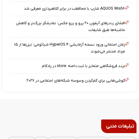
AQUOS Wish۶ شارپ با محافظت در برابر کلاهبرداری معرفی شد
افشای رندرهای آیفون ۲۰ پرو و پرو مکس؛ نمایشگر بزرگ‌تر و کاهش
حاشیه‌ها طبق شایعات
زمان احتمالی ورود نسخه آزمایشی HyperOS ۴ شیائومی؛ تیزرها از ۱۵
مرداد منتشر می‌شوند
برند فروشگاهی متمایز با ثبت دامنه .store در رادکام
گوشی‌هایی برای کم‌کردن وسوسه شبکه‌های اجتماعی در ۲۰۲۶
تبلیغات متنی