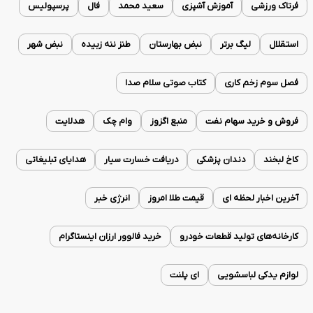
فرتاک ورزشی
آموزش آشپزی
سعید محمد
فال
پرسپولیس
استقلال
لیگ برتر
نبض بهارستان
طنز ننه زبیده
نبض شهر
فصل سوم زخم کاری
کتاب صوتی سلام صدا
فروش و خرید سهام نفت
منبع اگزوز
وام چک
هدلایت
کاخ لبخند
دندان پزشکی
دریافت خسارت سیار
هدایای تبلیغاتی
آخرین اخبار لحظه ای
قیمت طلا امروز
انرژی خبر
کارخانه‌های تولید قطعات خودرو
خرید فالوور ارزان اینستاگرام
لوازم یدکی لباسشویی
ای پلنت