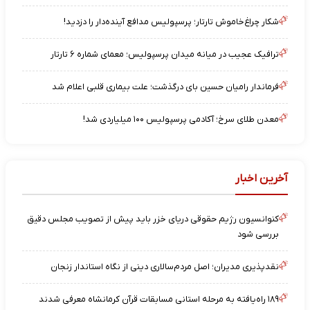
شکار چراغ‌خاموش تارتار؛ پرسپولیس مدافع آینده‌دار را دزدید!
ترافیک عجیب در میانه میدان پرسپولیس؛ معمای شماره ۶ تارتار
فرماندار رامیان حسین بای درگذشت؛ علت بیماری قلبی اعلام شد
معدن طلای سرخ؛ آکادمی پرسپولیس ۱۰۰ میلیاردی شد!
آخرین اخبار
کنوانسیون رژیم حقوقی دریای خزر باید پیش از تصویب مجلس دقیق
بررسی شود
نقدپذیری مدیران؛ اصل مردم‌سالاری دینی از نگاه استاندار زنجان
۱۸۹ راه‌یافته به مرحله استانی مسابقات قرآن کرمانشاه معرفی شدند