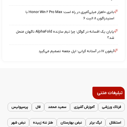
باتری ۱۰هزار میلی‌آمپری در راه است؛ Honor Win ۲ Pro Max با
اسنپدراگون ۸ الیت ۶
پایان یک افسانه در گوگل؛ چرا تیم سازنده AlphaFold ناگهان منحل
شد؟
آیفون ۱۷ در آستانه گرانی؛ اپل جمعه تصمیم می‌گیرد
تبلیغات متنی
فرتاک ورزشی
آموزش آشپزی
سعید محمد
فال
پرسپولیس
استقلال
لیگ برتر
نبض بهارستان
طنز ننه زبیده
نبض شهر