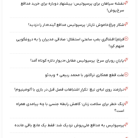
نقشه‌ سپاهان برای پرسپولیس؛ پیشنهادِ دوباره برای خرید مدافع
سرخ‌پوش!
شکار چراغ‌خاموش تارتار؛ پرسپولیس مدافع آینده‌دار را دزدید!
فیلم| افشاگریِ بمبِ ساعتیِ استقلال؛ صادقی مدیران را به دروغگویی
متهم کرد!
پایانِ رویای سرخ؛ پرسپولیس مقابل «دیوارِ دلار» کوتاه آمد!
علت قطع همکاری تراکتور با محمد ربیعی + ویدئو
نیازمند روی لبه‌ی تیغ؛ تکرارِ اشتباهاتِ فصل قبل در بازی با آلومینیوم!
زنگ خطر برای سلامت زنان؛ کاهش رابطه جنسی با چه پیامدی همراه
است؟
پرسپولیس به مدافع ملی‌پوش نزدیک شد؛ فقط یک مانع باقی مانده