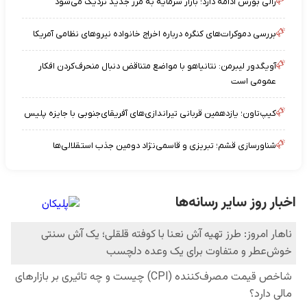
رالی بورس ادامه دارد؛ بازار سرمایه به مرز جدید نزدیک می‌شود
بررسی دموکرات‌های کنگره درباره اخراج خانواده نیروهای نظامی آمریکا
آویگدور لیبرمن: نتانیاهو با مواضع متناقض دنبال منحرف‌کردن افکار
عمومی است
کیپ‌تاون؛ یازدهمین قربانی تیراندازی‌های آفریقای‌جنوبی با جایزه پلیس
شناورسازی قشم؛ تبریزی و قاسمی‌نژاد دومین جذب استقلالی‌ها