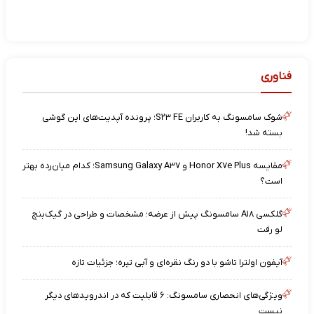
فناوری
شوک سامسونگ به کاربران S۲۳ FE؛ پرونده آپدیت‌های این گوشی
بسته شد!
مقایسه Honor X۷e Plus و Samsung Galaxy A۳۷؛ کدام میان‌رده بهتر
است؟
گلکسی A۱۸ سامسونگ پیش از عرضه؛ مشخصات و طراحی در گیک‌بنچ
لو رفت
آیفون اولترا تاشو با دو رنگ نقره‌ای و آبی تیره؛ جزئیات تازه
ویژگی‌های انحصاری سامسونگ: ۶ قابلیت که در اندرویدهای دیگر
نیست