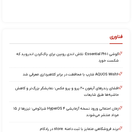
فناوری
گوشی Essential PH-۱؛ تلاش اندی روبین برای پاک‌کردن اندروید که
شکست خورد
AQUOS Wish۶ شارپ با محافظت در برابر کلاهبرداری معرفی شد
افشای رندرهای آیفون ۲۰ پرو و پرو مکس؛ نمایشگر بزرگ‌تر و کاهش
حاشیه‌ها طبق شایعات
زمان احتمالی ورود نسخه آزمایشی HyperOS ۴ شیائومی؛ تیزرها از ۱۵
مرداد منتشر می‌شوند
برند فروشگاهی متمایز با ثبت دامنه .store در رادکام