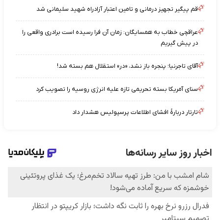
قم پیگیر تجهیز درمانی و تامین اعتبار آزادراه شهید سلیمانی شد
عراقچی خطاب به همسایگان: زمان آن فرا رسیده است برادری واقعی را
در پیش گیریم
آقای تاجرنیا؛ پنجره باز نشد، «در» استقلال هم بسته شد!
سنای آمریکا بسته تحریمی تازه علیه انرژی روسیه را تصویب کرد
تارتار دربارهٔ افشای اطلاعات پرسپولیس هشدار داد