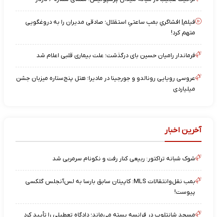
فیلم| افشاگریِ بمبِ ساعتیِ استقلال؛ صادقی مدیران را به دروغگویی
متهم کرد!
فرماندار رامیان حسین بای درگذشت؛ علت بیماری قلبی اعلام شد
عروسی رویایی رونالدو و جورجینا در مادیرا؛ هتل پنج‌ستاره میزبان جشن
میلیاردی
آخرین اخبار
شوک شبانه تراکتور: ربیعی کنار رفت و نکونام سرمربی شد
بمب نقل‌وانتقالات MLS: کاپیتان سابق بارسا به لس‌آنجلس گلکسی
پیوست!
مسجد شانتلوپ در فرانسه بسته می‌ماند؛ دادگاه تعطیلی را تأیید کرد