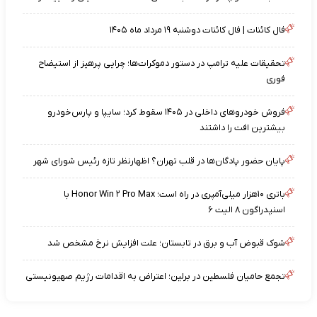
فال کائنات | فال کائنات دوشنبه ۱۹ مرداد ماه ۱۴۰۵
تحقیقات علیه ترامپ در دستور دموکرات‌ها؛ چرایی پرهیز از استیضاح
فوری
فروش خودروهای داخلی در ۱۴۰۵ سقوط کرد؛ سایپا و پارس‌خودرو
بیشترین افت را داشتند
پایان حضور پادگان‌ها در قلب تهران؟ اظهارنظر تازه رئیس شورای شهر
باتری ۱۰هزار میلی‌آمپری در راه است؛ Honor Win ۲ Pro Max با
اسنپدراگون ۸ الیت ۶
شوک قبوض آب و برق در تابستان؛ علت افزایش نرخ مشخص شد
تجمع حامیان فلسطین در برلین؛ اعتراض به اقدامات رژیم صهیونیستی