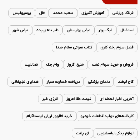
فرتاک ورزشی
آموزش آشپزی
سعید محمد
فال
پرسپولیس
استقلال
لیگ برتر
نبض بهارستان
طنز ننه زبیده
نبض شهر
فصل سوم زخم کاری
کتاب صوتی سلام صدا
فروش و خرید سهام نفت
منبع اگزوز
وام چک
هدلایت
کاخ لبخند
دندان پزشکی
دریافت خسارت سیار
هدایای تبلیغاتی
آخرین اخبار لحظه ای
قیمت طلا امروز
انرژی خبر
کارخانه‌های تولید قطعات خودرو
خرید فالوور ارزان اینستاگرام
لوازم یدکی لباسشویی
ای پلنت