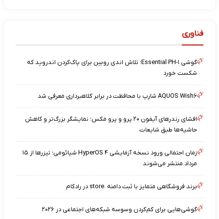
فناوری
گوشی Essential PH-۱؛ تلاش اندی روبین برای پاک‌کردن اندروید که
شکست خورد
AQUOS Wish۶ شارپ با محافظت در برابر کلاهبرداری معرفی شد
افشای رندرهای آیفون ۲۰ پرو و پرو مکس؛ نمایشگر بزرگ‌تر و کاهش
حاشیه‌ها طبق شایعات
زمان احتمالی ورود نسخه آزمایشی HyperOS ۴ شیائومی؛ تیزرها از ۱۵
مرداد منتشر می‌شوند
برند فروشگاهی متمایز با ثبت دامنه .store در رادکام
گوشی‌هایی برای کم‌کردن وسوسه شبکه‌های اجتماعی در ۲۰۲۶