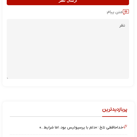
ارسال نظر
متن پیام:
پربازدیدترین
خداحافظی تلخ ؛ «دلم با پرسپولیس بود، اما شرایط…»