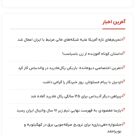
آخرین اخبار
تحریم‌های تازه آمریکا علیه شبکه‌های مالی مرتبط با ایران اعمال شد
داستان کوتاه آموزنده از زن باسیاست!
تمرین اختصاصی دیومانده؛ بازیکن رئال‌مادرید در والدبباس کار کرد
اردبیل با پیام مسئولان، روز خبرنگار را گرامی داشت
پیراهن دیگر آدیداس برای ۱۲۵ سالگی رئال مادرید آماده شد
پارسا مقصودی به فهرست نهایی تیم زیر ۱۷ سال والیبال ایران رسید
جشنواره «هی‌یاری» برای ترویج صرفه‌جویی برق در کهگیلویه و
بویراحمد