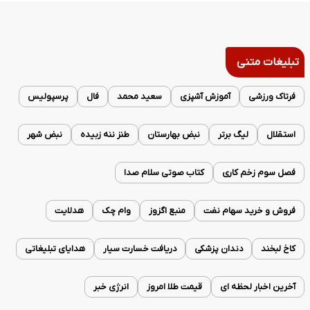
تبلیغات متنی
فرتاک ورزشی
آموزش آشپزی
سعید محمد
فال
پرسپولیس
استقلال
لیگ برتر
نبض بهارستان
طنز ننه زبیده
نبض شهر
فصل سوم زخم کاری
کتاب صوتی سلام صدا
فروش و خرید سهام نفت
منبع اگزوز
وام چک
هدلایت
کاخ لبخند
دندان پزشکی
دریافت خسارت سیار
هدایای تبلیغاتی
آخرین اخبار لحظه ای
قیمت طلا امروز
انرژی خبر