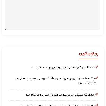
پربازدیدترین
خداحافظی تلخ ؛ «دلم با پرسپولیس بود، اما شرایط…»
جنگ ۸۰۰ هزار دلاری پرسپولیس و باشگاه روسی؛ بمب تابستانی در
آستانه انفجار!
رحمت‌الله سلیمی سرپرست شرکت گاز استان کرمانشاه شد
غلامرضا رضایی؛ مهاجم سرعتی پرسپولیس و ملی‌پوش شیرازی