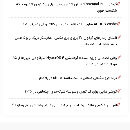
گوشی Essential PH-۱؛ تلاش اندی روبین برای پاک‌کردن اندروید که
شکست خورد
AQUOS Wish۶ شارپ با محافظت در برابر کلاهبرداری معرفی شد
افشای رندرهای آیفون ۲۰ پرو و پرو مکس؛ نمایشگر بزرگ‌تر و کاهش
حاشیه‌ها طبق شایعات
زمان احتمالی ورود نسخه آزمایشی HyperOS ۴ شیائومی؛ تیزرها از ۱۵
مرداد منتشر می‌شوند
برند فروشگاهی متمایز با ثبت دامنه .store در رادکام
گوشی‌هایی برای کم‌کردن وسوسه شبکه‌های اجتماعی در ۲۰۲۶
امروز چه کسی مالک نوکیاست و چه کسانی گوشی‌هایش را می‌سازند؟