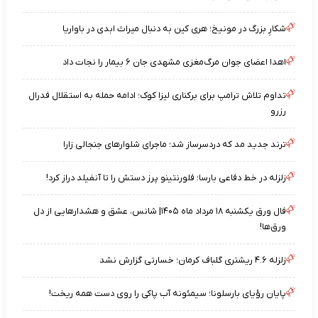
شکارِ بزرگ در مونیخ؛ هری کین به دنبال میراث ابدی در باواریا
اهدا اعضای جوان مرگ‌مغزی مشهدی جان ۶ بیمار را نجات داد
تداوم تلاش ترامپ برای برکناری لیزا کوک؛ ادامه حمله به استقلال فدرال
رزرو
ترند جدید مد که دردسرساز شد؛ ماجرای شلوارهای جنجالی زارا
زلزله در خط دفاعی بارسا؛ فلورنتینو پرز دستش را تا آنفیلد دراز کرد!
فال ورق یکشنبه ۱۸ مرداد ماه ۱۴۰۵| شانس، عشق و هشدارهایی از دل
ورق‌ها!
زلزله ۴.۶ ریشتری گلباف کرمان؛ خسارتی گزارش نشد
پایان رؤیای بارسلونا؛ سیمئونه آب پاکی را روی دست همه ریخت!