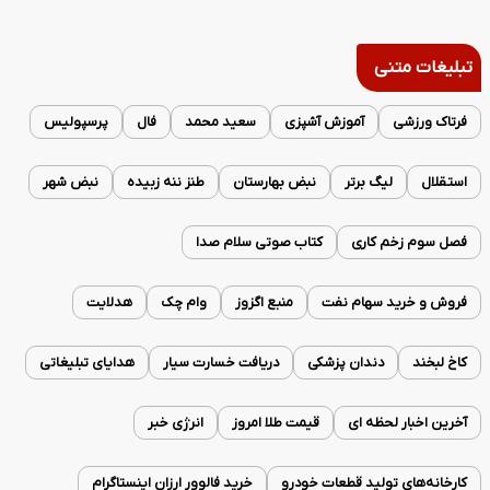
تبلیغات متنی
فرتاک ورزشی
آموزش آشپزی
سعید محمد
فال
پرسپولیس
استقلال
لیگ برتر
نبض بهارستان
طنز ننه زبیده
نبض شهر
فصل سوم زخم کاری
کتاب صوتی سلام صدا
فروش و خرید سهام نفت
منبع اگزوز
وام چک
هدلایت
کاخ لبخند
دندان پزشکی
دریافت خسارت سیار
هدایای تبلیغاتی
آخرین اخبار لحظه ای
قیمت طلا امروز
انرژی خبر
کارخانه‌های تولید قطعات خودرو
خرید فالوور ارزان اینستاگرام