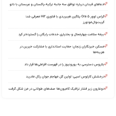
ادعاهای فیدان درباره توافق سه جانبه ترکیه،پاکستان و عربستان با ناتو
کراس اوور Ora ۵ پلاگین هیبریدی با فناوری Hi۲ معرفی شد؛
گریت‌وال‌موتورز
بیمه سلامت چهارمحال‌ و بختیاری خدمات رایگان را گسترده‌تر کرد
مسکن خبرنگاران زنجان؛ حمایت استانداری با مشارکت خیرین در
هزینه‌ها
بلاروس دسترسی به یورونیوز را در فهرست افراطی‌ها قرار داد
درخشش کارلوس اسپی؛ اولین گل مهاجم جوان رئال مادرید
دوغارون زیر فشار ترافیک کامیون‌ها؛ صف‌های طولانی در مرز شکل گرفت