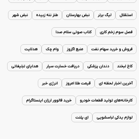
استقلال
لیگ برتر
نبض بهارستان
طنز ننه زبیده
نبض شهر
فصل سوم زخم کاری
کتاب صوتی سلام صدا
فروش و خرید سهام نفت
منبع اگزوز
وام چک
هدلایت
کاخ لبخند
دندان پزشکی
دریافت خسارت سیار
هدایای تبلیغاتی
آخرین اخبار لحظه ای
قیمت طلا امروز
انرژی خبر
کارخانه‌های تولید قطعات خودرو
خرید فالوور ارزان اینستاگرام
لوازم یدکی لباسشویی
ای پلنت