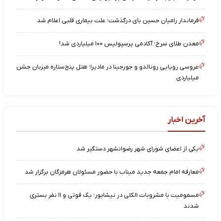
فرماندار رامیان حسین بای درگذشت؛ علت بیماری قلبی اعلام شد
معدن طلای سرخ؛ آکادمی پرسپولیس ۱۰۰ میلیاردی شد!
عروسی رویایی رونالدو و جورجینا در مادیرا؛ هتل پنج‌ستاره میزبان جشن
میلیاردی
آخرین اخبار
یکی از اعضای شورای شهر رضوانشهر دستگیر شد
معارفه امام جمعه جدید میناب با حضور مسئولان هرمزگان برگزار شد
مسمومیت با مشروبات الکلی در نیشابور؛ یک فوتی و ۱۱ نفر بستری
شدند