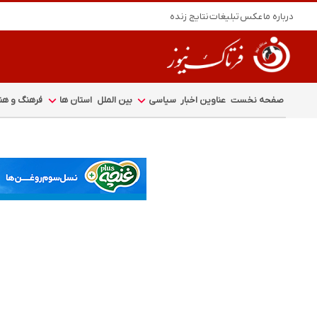
درباره ما
عکس
تبلیغات
نتایج زنده
صفحه نخست
عناوین اخبار
سیاسی
بین الملل
استان ها
فرهنگ و هنر