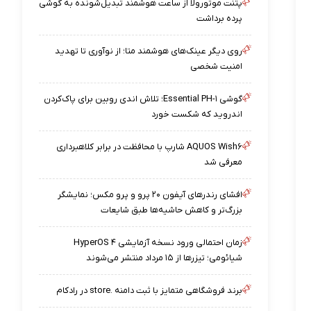
پتنت موتورولا از ساعت هوشمند تبدیل‌شونده به گوشی
پرده برداشت
روی دیگر عینک‌های هوشمند متا؛ از نوآوری تا تهدید
امنیت شخصی
گوشی Essential PH-۱؛ تلاش اندی روبین برای پاک‌کردن
اندروید که شکست خورد
AQUOS Wish۶ شارپ با محافظت در برابر کلاهبرداری
معرفی شد
افشای رندرهای آیفون ۲۰ پرو و پرو مکس؛ نمایشگر
بزرگ‌تر و کاهش حاشیه‌ها طبق شایعات
زمان احتمالی ورود نسخه آزمایشی HyperOS ۴
شیائومی؛ تیزرها از ۱۵ مرداد منتشر می‌شوند
برند فروشگاهی متمایز با ثبت دامنه .store در رادکام