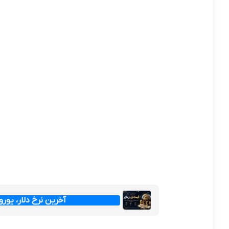
آخرین نرخ دلار، یورو و پ