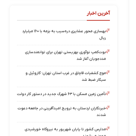
آخرین اخبار
بهسازی محور عشایری دره‌سیب به بزمه با ۱۶۰ میلیارد
ریال
بوت‌کمپ نوآوری بهزیستی تهران برای توانمندسازی
مددجویان آغاز شد
موج کشفیات قاچاق در غرب استان تهران؛ گازوئیل و
سیگار ضبط شد
تأمین زمین مسکن با ۶۳ شهرک جدید در دستور کار دولت
خبرنگاران اردستان به ترویج امیدآفرینی در جامعه دعوت
شدند
مدارس کشور تا پایان شهریور به نیروگاه خورشیدی
مجهز می‌شوند