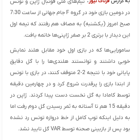
به گزارش
فرتاک نیوز
،
تیم‌های ملی فوتبال ژاپن و تونس
در دومین بازی خود در گروه F جام جهانی از ساعت 7:30
صبح امروز (یکشنبه) به مصاف هم رفتند که نیمه اول
این دیدار با برتری 2 بر صفر ژاپنی‌ها خاتمه یافت.
سامورایی‌ها که در بازی اول خود مقابل هلند نمایش
خوبی داشتند و توانستند هلندی‌ها را با گل دقایق
پایانی خود با نتیجه 2-2 متوقف کنند، در بازی با تونس
از ابتدا بازی را پرقدرت شروع کرد و در چهارمین دقیقه
توسط کامادا به گل نخست دست پیدا کردند. ژاپن در
دقیقه 15 هم تا آستانه به ثمر رسیدن گل دوم رفت اما
به دلیل اینکه توپ کامل از خط دروازه تونس رد نشده
بود پس از بازبینی صحنه توسط VAR گل تایید نشد.