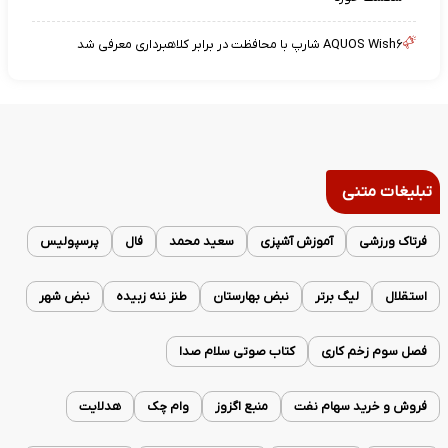
AQUOS Wish۶ شارپ با محافظت در برابر کلاهبرداری معرفی شد
تبلیغات متنی
فرتاک ورزشی
آموزش آشپزی
سعید محمد
فال
پرسپولیس
استقلال
لیگ برتر
نبض بهارستان
طنز ننه زبیده
نبض شهر
فصل سوم زخم کاری
کتاب صوتی سلام صدا
فروش و خرید سهام نفت
منبع اگزوز
وام چک
هدلایت