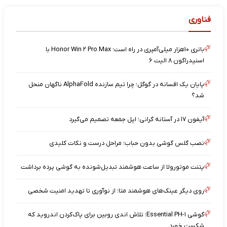
فناوری
باتری ۱۰هزار میلی‌آمپری در راه است؛ Honor Win ۲ Pro Max با
اسنپدراگون ۸ الیت ۶
پایان یک افسانه در گوگل؛ چرا تیم سازنده AlphaFold ناگهان منحل
شد؟
آیفون ۱۷ در آستانه گرانی؛ اپل جمعه تصمیم می‌گیرد
نصب گلس گوشی بدون حباب؛ مراحل درست و نکات کلیدی
پتنت موتورولا از ساعت هوشمند تبدیل‌شونده به گوشی پرده برداشت
روی دیگر عینک‌های هوشمند متا؛ از نوآوری تا تهدید امنیت شخصی
گوشی Essential PH-۱؛ تلاش اندی روبین برای پاک‌کردن اندروید که
شکست خورد