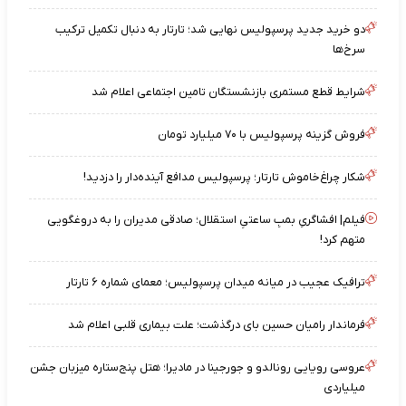
دو خرید جدید پرسپولیس نهایی شد؛ تارتار به دنبال تکمیل ترکیب
سرخ‌ها
شرایط قطع مستمری بازنشستگان تامین اجتماعی اعلام شد
فروش گزینه پرسپولیس با ۷۰ میلیارد تومان
شکار چراغ‌خاموش تارتار؛ پرسپولیس مدافع آینده‌دار را دزدید!
فیلم| افشاگریِ بمبِ ساعتیِ استقلال؛ صادقی مدیران را به دروغگویی
متهم کرد!
ترافیک عجیب در میانه میدان پرسپولیس؛ معمای شماره ۶ تارتار
فرماندار رامیان حسین بای درگذشت؛ علت بیماری قلبی اعلام شد
عروسی رویایی رونالدو و جورجینا در مادیرا؛ هتل پنج‌ستاره میزبان جشن
میلیاردی