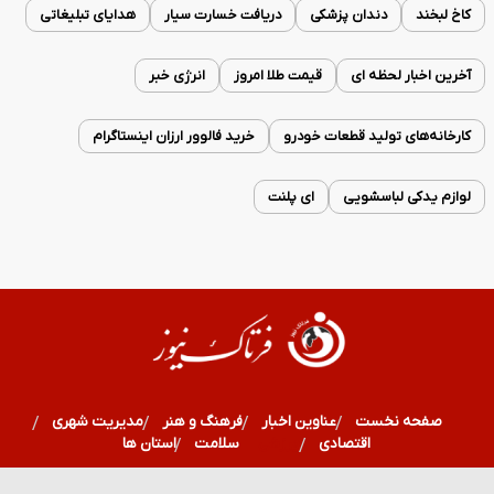
کاخ لبخند
دندان پزشکی
دریافت خسارت سیار
هدایای تبلیغاتی
آخرین اخبار لحظه ای
قیمت طلا امروز
انرژی خبر
کارخانه‌های تولید قطعات خودرو
خرید فالوور ارزان اینستاگرام
لوازم یدکی لباسشویی
ای پلنت
صفحه نخست
عناوین اخبار
فرهنگ و هنر
مدیریت شهری
اقتصادی
ورزشی
سلامت
استان ها