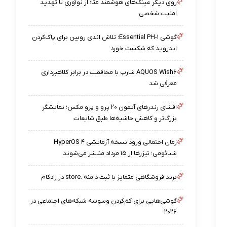
روی دیگر عینک‌های هوشمند متا؛ از نوآوری تا تهدید
امنیت شخصی
گوشی Essential PH-۱؛ تلاش اندی روبین برای پاک‌کردن
اندروید که شکست خورد
AQUOS Wish۶ شارپ با محافظت در برابر کلاهبرداری
معرفی شد
افشای رندرهای آیفون ۲۰ پرو و پرو مکس؛ نمایشگر
بزرگ‌تر و کاهش حاشیه‌ها طبق شایعات
زمان احتمالی ورود نسخه آزمایشی HyperOS ۴
شیائومی؛ تیزرها از ۱۵ مرداد منتشر می‌شوند
برند فروشگاهی متمایز با ثبت دامنه .store در رادکام
گوشی‌هایی برای کم‌کردن وسوسه شبکه‌های اجتماعی در
۲۰۲۶