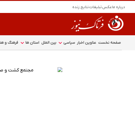
درباره ما
عکس
تبلیغات
نتایج زنده
صفحه نخست
عناوین اخبار
سیاسی
بین الملل
استان ها
فرهنگ و هنر