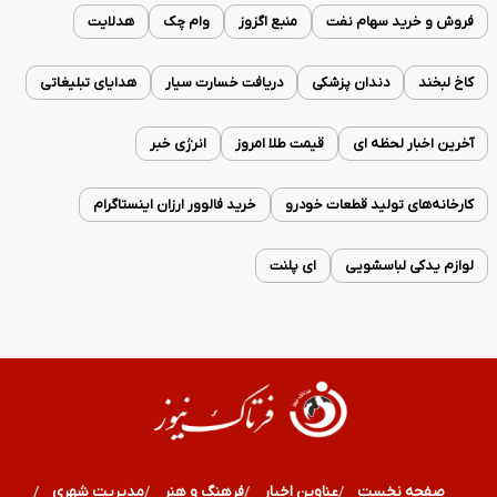
فروش و خرید سهام نفت
منبع اگزوز
وام چک
هدلایت
کاخ لبخند
دندان پزشکی
دریافت خسارت سیار
هدایای تبلیغاتی
آخرین اخبار لحظه ای
قیمت طلا امروز
انرژی خبر
کارخانه‌های تولید قطعات خودرو
خرید فالوور ارزان اینستاگرام
لوازم یدکی لباسشویی
ای پلنت
صفحه نخست
عناوین اخبار
فرهنگ و هنر
مدیریت شهری