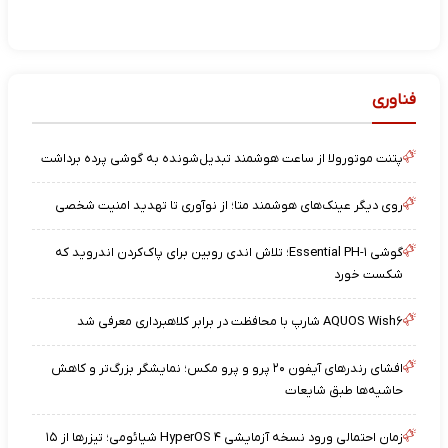
فناوری
پتنت موتورولا از ساعت هوشمند تبدیل‌شونده به گوشی پرده برداشت
روی دیگر عینک‌های هوشمند متا؛ از نوآوری تا تهدید امنیت شخصی
گوشی Essential PH-۱؛ تلاش اندی روبین برای پاک‌کردن اندروید که
شکست خورد
AQUOS Wish۶ شارپ با محافظت در برابر کلاهبرداری معرفی شد
افشای رندرهای آیفون ۲۰ پرو و پرو مکس؛ نمایشگر بزرگ‌تر و کاهش
حاشیه‌ها طبق شایعات
زمان احتمالی ورود نسخه آزمایشی HyperOS ۴ شیائومی؛ تیزرها از ۱۵