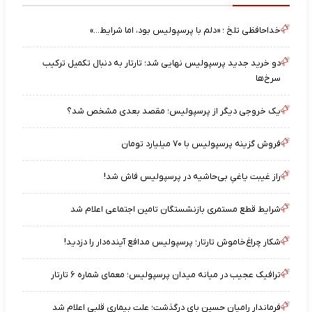
خداحافظی تلخ ؛ «دلم با پرسپولیس بود، اما شرایط…»
دو خرید جدید پرسپولیس نهایی شد؛ تارتار به دنبال تکمیل ترکیب
سرخ‌ها
یک خروجی دیگر از پرسپولیس؛ مقصد بعدی مشخص شد؟
فروش گزینه پرسپولیس با ۷۰ میلیارد تومان
راز غیبت یاغیِ بی‌حاشیه در پرسپولیس فاش شد!
شرایط قطع مستمری بازنشستگان تامین اجتماعی اعلام شد
شکار چراغ‌خاموش تارتار؛ پرسپولیس مدافع آینده‌دار را دزدید!
ترافیک عجیب در میانه میدان پرسپولیس؛ معمای شماره ۶ تارتار
فرماندار رامیان حسین بای درگذشت؛ علت بیماری قلبی اعلام شد