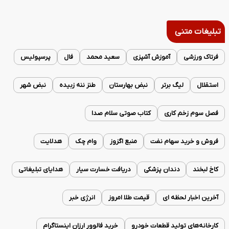
تبلیغات متنی
فرتاک ورزشی
آموزش آشپزی
سعید محمد
فال
پرسپولیس
استقلال
لیگ برتر
نبض بهارستان
طنز ننه زبیده
نبض شهر
فصل سوم زخم کاری
کتاب صوتی سلام صدا
فروش و خرید سهام نفت
منبع اگزوز
وام چک
هدلایت
کاخ لبخند
دندان پزشکی
دریافت خسارت سیار
هدایای تبلیغاتی
آخرین اخبار لحظه ای
قیمت طلا امروز
انرژی خبر
کارخانه‌های تولید قطعات خودرو
خرید فالوور ارزان اینستاگرام