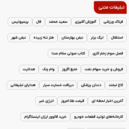
تبلیغات متنی
فرتاک ورزشی
آموزش آشپزی
سعید محمد
فال
پرسپولیس
استقلال
لیگ برتر
نبض بهارستان
طنز ننه زبیده
نبض شهر
فصل سوم زخم کاری
کتاب صوتی سلام صدا
فروش و خرید سهام نفت
منبع اگزوز
وام چک
هدلایت
کاخ لبخند
دندان پزشکی
دریافت خسارت سیار
هدایای تبلیغاتی
آخرین اخبار لحظه ای
قیمت طلا امروز
انرژی خبر
کارخانه‌های تولید قطعات خودرو
خرید فالوور ارزان اینستاگرام