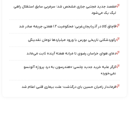
مقصد جدید مجتبی جباری مشخص شد؛ سرمربی سابق استقلال راهی
لیگ یک می‌شود
قاچاق کالا در آذربایجان‌غربی؛ محکومیت ۱.۲ همتی جریمه صادر شد
رکوردشکنی تاریخی بورس با ورود میلیاردها تومان نقدینگی
دمای هوای خراسان رضوی تا میانه هفته آینده ثابت می‌ماند
کرگر علیه خرید جدید چلسی؛ «هندرسون به درد پروژه آلونسو
نمی‌خورد»
فرماندار رامیان حسین بای درگذشت؛ علت بیماری قلبی اعلام شد