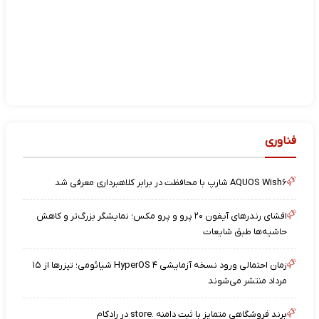
فناوری
AQUOS Wish۶ شارپ با محافظت در برابر کلاهبرداری معرفی شد
افشای رندرهای آیفون ۲۰ پرو و پرو مکس؛ نمایشگر بزرگ‌تر و کاهش
حاشیه‌ها طبق شایعات
زمان احتمالی ورود نسخه آزمایشی HyperOS ۴ شیائومی؛ تیزرها از ۱۵
مرداد منتشر می‌شوند
برند فروشگاهی متمایز با ثبت دامنه .store در رادکام