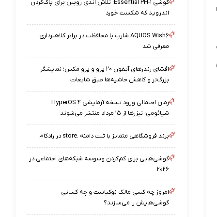
گوشی Essential PH-۱؛ تلاش اندی روبین برای پاک‌کردن
اندروید که شکست خورد
AQUOS Wish۶ شارپ با محافظت در برابر کلاهبرداری
معرفی شد
افشای رندرهای آیفون ۲۰ پرو و پرو مکس؛ نمایشگر
بزرگ‌تر و کاهش حاشیه‌ها طبق شایعات
زمان احتمالی ورود نسخه آزمایشی HyperOS ۴
شیائومی؛ تیزرها از ۱۵ مرداد منتشر می‌شوند
برند فروشگاهی متمایز با ثبت دامنه .store در رادکام
گوشی‌هایی برای کم‌کردن وسوسه شبکه‌های اجتماعی در
۲۰۲۶
امروز چه کسی مالک نوکیاست و چه کسانی
گوشی‌هایش را می‌سازند؟