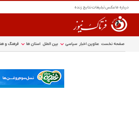
درباره ما
عکس
تبلیغات
نتایج زنده
صفحه نخست
عناوین اخبار
سیاسی
بین الملل
استان ها
فرهنگ و هنر