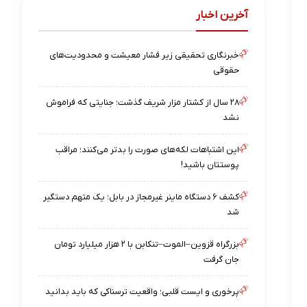
آخرین اخبار
خبرنگاری تحقیقی زیر فشار معیشت و محدودیت‌های
حقوقی
۲۸ سال از کشتار مزار شریف گذشت؛ جنایتی که فراموش
نشد
این اشتباهات لکه‌های صورت را بدتر می‌کنند؛ مراقب
پوستتان باشید!
کشف ۶ دستگاه ماینر غیرمجاز در بابل؛ یک متهم دستگیر
شد
بزرگراه قزوین–الموت–تنکابن با ۲ هزار میلیارد تومان
جان گرفت
پرخوری و ایست قلبی؛ واقعیت ترسناکی که باید بدانید