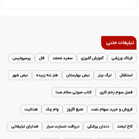
تبلیغات متنی
فرتاک ورزشی
آموزش آشپزی
سعید محمد
فال
پرسپولیس
استقلال
لیگ برتر
نبض بهارستان
طنز ننه زبیده
نبض شهر
فصل سوم زخم کاری
کتاب صوتی سلام صدا
فروش و خرید سهام نفت
منبع اگزوز
وام چک
هدلایت
کاخ لبخند
دندان پزشکی
دریافت خسارت سیار
هدایای تبلیغاتی