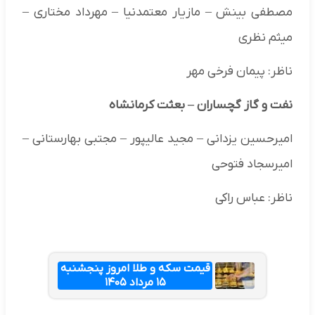
مصطفی بینش – مازیار معتمدنیا – مهرداد مختاری –
میثم نظری
ناظر: پیمان فرخی مهر
نفت و گاز گچساران
–
بعثت کرمانشاه
امیرحسین یزدانی – مجید عالیپور – مجتبی بهارستانی –
امیرسجاد فتوحی
ناظر: عباس راکی
قیمت سکه و طلا امروز پنجشنبه
۱۵ مرداد ۱۴۰۵