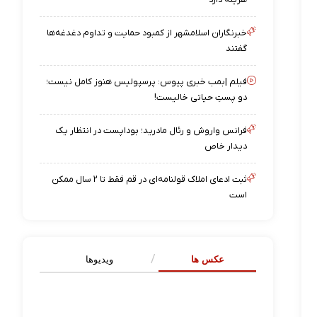
خبرنگاران اسلامشهر از کمبود حمایت و تداوم دغدغه‌ها
گفتند
فیلم |بمب خبری پیوس: پرسپولیس هنوز کامل نیست؛
دو پستِ حیاتی خالیست!
فرانس واروش و رئال مادرید؛ بوداپست در انتظار یک
دیدار خاص
ثبت ادعای املاک قولنامه‌ای در قم فقط تا ۲ سال ممکن
است
عکس ها
ویدیوها