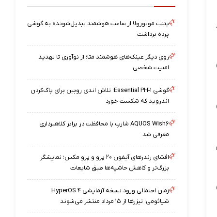
پتنت موتورولا از ساعت هوشمند تبدیل‌شونده به گوشی
پرده برداشت
روی دیگر عینک‌های هوشمند متا؛ از نوآوری تا تهدید
امنیت شخصی
گوشی Essential PH-۱؛ تلاش اندی روبین برای پاک‌کردن
اندروید که شکست خورد
AQUOS Wish۶ شارپ با محافظت در برابر کلاهبرداری
معرفی شد
افشای رندرهای آیفون ۲۰ پرو و پرو مکس؛ نمایشگر
بزرگ‌تر و کاهش حاشیه‌ها طبق شایعات
زمان احتمالی ورود نسخه آزمایشی HyperOS ۴
شیائومی؛ تیزرها از ۱۵ مرداد منتشر می‌شوند