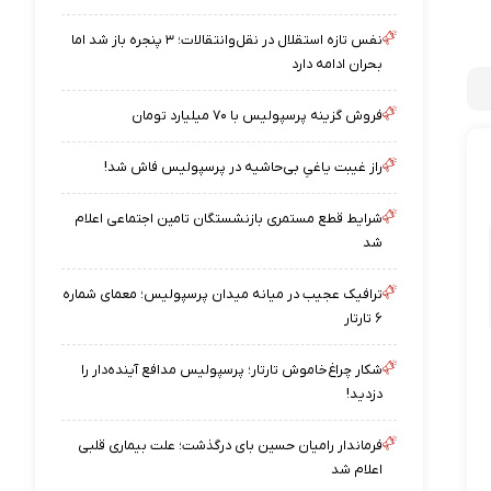
نفس تازه استقلال در نقل‌وانتقالات؛ ۳ پنجره باز شد اما
بحران ادامه دارد
فروش گزینه پرسپولیس با ۷۰ میلیارد تومان
راز غیبت یاغیِ بی‌حاشیه در پرسپولیس فاش شد!
شرایط قطع مستمری بازنشستگان تامین اجتماعی اعلام
شد
ترافیک عجیب در میانه میدان پرسپولیس؛ معمای شماره
۶ تارتار
شکار چراغ‌خاموش تارتار؛ پرسپولیس مدافع آینده‌دار را
دزدید!
فرماندار رامیان حسین بای درگذشت؛ علت بیماری قلبی
اعلام شد