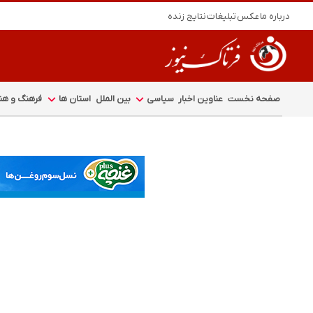
درباره ما
عکس
تبلیغات
نتایج زنده
صفحه نخست
عناوین اخبار
سیاسی
بین الملل
استان ها
فرهنگ و هنر