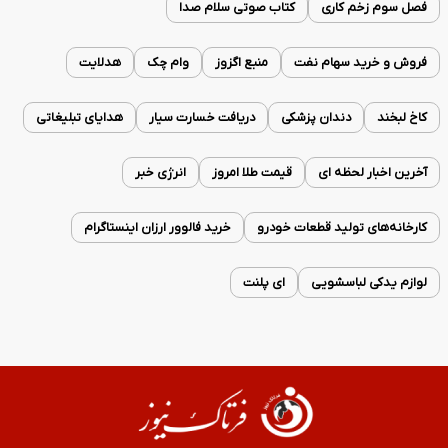
فصل سوم زخم کاری
کتاب صوتی سلام صدا
فروش و خرید سهام نفت
منبع اگزوز
وام چک
هدلایت
کاخ لبخند
دندان پزشکی
دریافت خسارت سیار
هدایای تبلیغاتی
آخرین اخبار لحظه ای
قیمت طلا امروز
انرژی خبر
کارخانه‌های تولید قطعات خودرو
خرید فالوور ارزان اینستاگرام
لوازم یدکی لباسشویی
ای پلنت