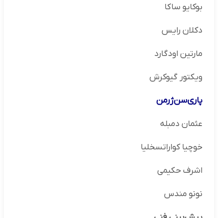
بوکایو ساکا
دکلان رایس
مارتین اودگارد
ویکتور گیوکرش
پاری‌سن‌ژرمن
عثمان دمبله
خوچیا کواراتسخلیا
اشرف حکیمی
نونو مندس
پیش‌بینی فنی