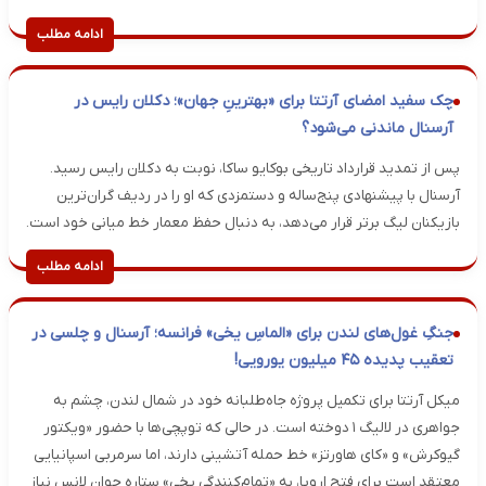
ادامه مطلب
چک سفید امضای آرتتا برای «بهترینِ جهان»؛ دکلان رایس در
آرسنال ماندنی می‌شود؟
پس از تمدید قرارداد تاریخی بوکایو ساکا، نوبت به دکلان رایس رسید.
آرسنال با پیشنهادی پنج‌ساله و دستمزدی که او را در ردیف گران‌ترین
بازیکنان لیگ برتر قرار می‌دهد، به دنبال حفظ معمار خط میانی خود است.
ادامه مطلب
جنگِ غول‌های لندن برای «الماسِ یخی» فرانسه؛ آرسنال و چلسی در
تعقیب پدیده ۴۵ میلیون یورویی!
میکل آرتتا برای تکمیل پروژه جاه‌طلبانه خود در شمال لندن، چشم به
جواهری در لالیگ ۱ دوخته است. در حالی که توپچی‌ها با حضور «ویکتور
گیوکرش» و «کای هاورتز» خط حمله آتشینی دارند، اما سرمربی اسپانیایی
معتقد است برای فتح اروپا، به «تمام‌کنندگی یخیِ» ستاره جوان لانس نیاز