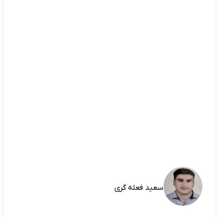
سعید فعله گری