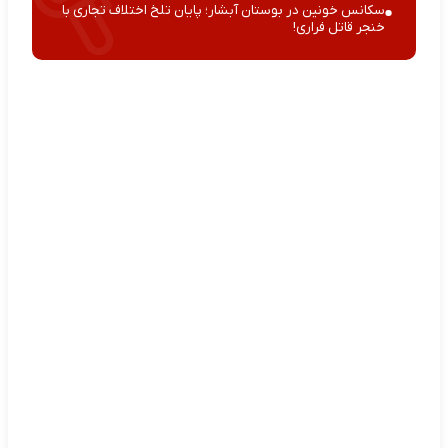
سکانس خونین در بوستان آبشار؛ پایان تلخ اختلاف تجاری با
خنجر قاتل فراری!