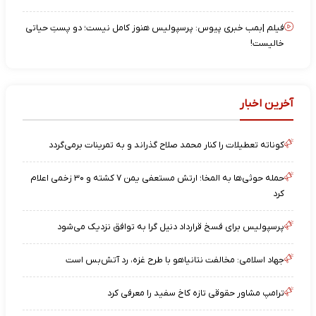
فیلم |بمب خبری پیوس: پرسپولیس هنوز کامل نیست؛ دو پستِ حیاتی
خالیست!
آخرین اخبار
کوناته تعطیلات را کنار محمد صلاح گذراند و به تمرینات برمی‌گردد
حمله حوثی‌ها به المخا؛ ارتش مستعفی یمن ۷ کشته و ۳۰ زخمی اعلام
کرد
پرسپولیس برای فسخ قرارداد دنیل گرا به توافق نزدیک می‌شود
جهاد اسلامی: مخالفت نتانیاهو با طرح غزه، رد آتش‌بس است
ترامپ مشاور حقوقی تازه کاخ سفید را معرفی کرد