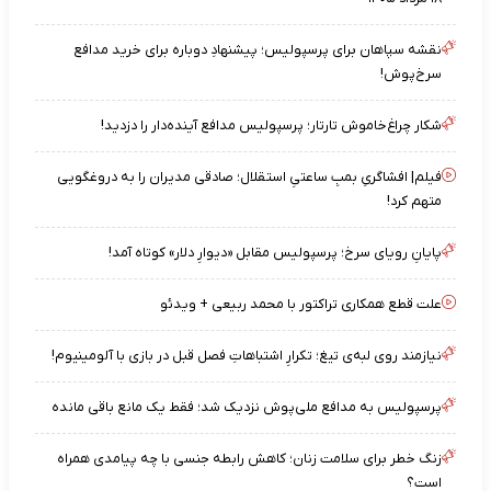
نقشه‌ سپاهان برای پرسپولیس؛ پیشنهادِ دوباره برای خرید مدافع
سرخ‌پوش!
شکار چراغ‌خاموش تارتار؛ پرسپولیس مدافع آینده‌دار را دزدید!
فیلم| افشاگریِ بمبِ ساعتیِ استقلال؛ صادقی مدیران را به دروغگویی
متهم کرد!
پایانِ رویای سرخ؛ پرسپولیس مقابل «دیوارِ دلار» کوتاه آمد!
علت قطع همکاری تراکتور با محمد ربیعی + ویدئو
نیازمند روی لبه‌ی تیغ؛ تکرارِ اشتباهاتِ فصل قبل در بازی با آلومینیوم!
پرسپولیس به مدافع ملی‌پوش نزدیک شد؛ فقط یک مانع باقی مانده
زنگ خطر برای سلامت زنان؛ کاهش رابطه جنسی با چه پیامدی همراه
است؟