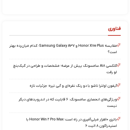
فناوری
مقایسه Honor X۷e Plus و Samsung Galaxy A۳۷؛ کدام میان‌رده بهتر
است؟
گلکسی A۱۸ سامسونگ پیش از عرضه؛ مشخصات و طراحی در گیک‌بنچ
لو رفت
آیفون اولترا تاشو با دو رنگ نقره‌ای و آبی تیره؛ جزئیات تازه
ویژگی‌های انحصاری سامسونگ: ۶ قابلیت که در اندرویدهای دیگر
نیست
باتری ۱۰هزار میلی‌آمپری در راه است؛ Honor Win ۲ Pro Max با
اسنپدراگون ۸ الیت ۶