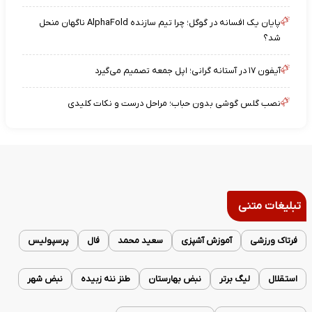
پایان یک افسانه در گوگل؛ چرا تیم سازنده AlphaFold ناگهان منحل
شد؟
آیفون ۱۷ در آستانه گرانی؛ اپل جمعه تصمیم می‌گیرد
نصب گلس گوشی بدون حباب؛ مراحل درست و نکات کلیدی
تبلیغات متنی
فرتاک ورزشی
آموزش آشپزی
سعید محمد
فال
پرسپولیس
استقلال
لیگ برتر
نبض بهارستان
طنز ننه زبیده
نبض شهر