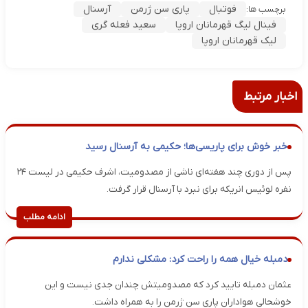
فوتبال
پاری سن ژرمن
آرسنال
برچسب ها:
فینال لیگ قهرمانان اروپا
سعید فعله گری
لیک قهرمانان اروپا
اخبار مرتبط
خبر خوش برای پاریسی‌ها؛ حکیمی به آرسنال رسید
پس از دوری چند هفته‌ای ناشی از مصدومیت، اشرف حکیمی در لیست ۲۴
نفره لوئیس انریکه برای نبرد با آرسنال قرار گرفت.
ادامه مطلب
دمبله خیال همه را راحت کرد: مشکلی ندارم
عثمان دمبله تایید کرد که مصدومیتش چندان جدی نیست و این
خوشحالی هواداران پاری سن ژرمن را به همراه داشت.