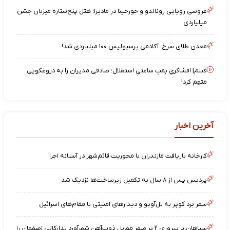
عروسی رویایی رونالدو و جورجینا در مادیرا؛ هتل پنج‌ستاره میزبان جشن
میلیاردی
معدن طلای سرخ؛ آکادمی پرسپولیس ۱۰۰ میلیاردی شد!
فیلم| افشاگریِ بمبِ ساعتیِ استقلال؛ صادقی مدیران را به دروغگویی
متهم کرد!
آخرین اخبار
کارخانه بازیافت مازندران با محوریت قائم‌شهر در آستانه اجرا
پردیس پس از ۸ سال به تکمیل زیرساخت‌ها نزدیک شد
سفر برد کوپر به تل‌آویو و دیدارهای امنیتی با مقام‌های اسرائیل
سپاهان با پیروزی ۲ بر صفر مقابل ذوب‌آهن شهرآورد تدارکاتی اصفهان را