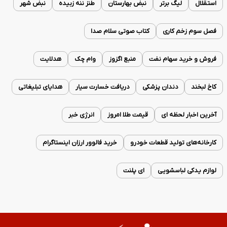
استقلال
لیگ برتر
نبض بهارستان
طنز ننه زبیده
نبض شهر
فصل سوم زخم کاری
کتاب صوتی سلام صدا
فروش و خرید سهام نفت
منبع اگزوز
وام چک
هدلایت
کاخ لبخند
دندان پزشکی
دریافت خسارت سیار
هدایای تبلیغاتی
آخرین اخبار لحظه ای
قیمت طلا امروز
انرژی خبر
کارخانه‌های تولید قطعات خودرو
خرید فالوور ارزان اینستاگرام
لوازم یدکی لباسشویی
ای پلنت