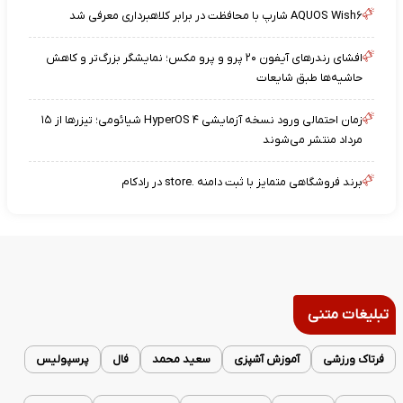
AQUOS Wish۶ شارپ با محافظت در برابر کلاهبرداری معرفی شد
افشای رندرهای آیفون ۲۰ پرو و پرو مکس؛ نمایشگر بزرگ‌تر و کاهش
حاشیه‌ها طبق شایعات
زمان احتمالی ورود نسخه آزمایشی HyperOS ۴ شیائومی؛ تیزرها از ۱۵
مرداد منتشر می‌شوند
برند فروشگاهی متمایز با ثبت دامنه .store در رادکام
تبلیغات متنی
فرتاک ورزشی
آموزش آشپزی
سعید محمد
فال
پرسپولیس