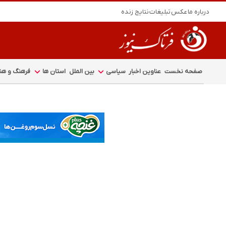
درباره ما
عکس
تبلیغات
نتایج زنده
صفحه نخست
عناوین اخبار
سیاسی
بین الملل
استان ها
فرهنگ و هنر