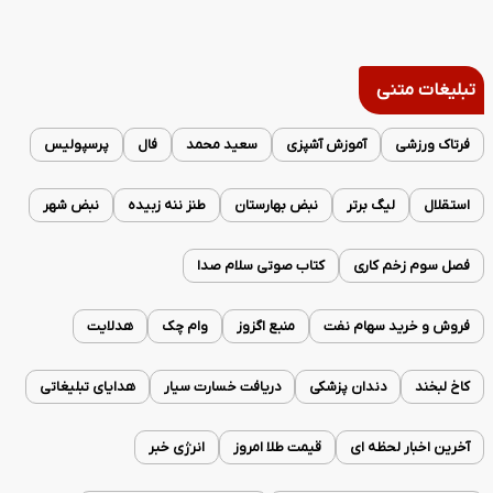
تبلیغات متنی
فرتاک ورزشی
آموزش آشپزی
سعید محمد
فال
پرسپولیس
استقلال
لیگ برتر
نبض بهارستان
طنز ننه زبیده
نبض شهر
فصل سوم زخم کاری
کتاب صوتی سلام صدا
فروش و خرید سهام نفت
منبع اگزوز
وام چک
هدلایت
کاخ لبخند
دندان پزشکی
دریافت خسارت سیار
هدایای تبلیغاتی
آخرین اخبار لحظه ای
قیمت طلا امروز
انرژی خبر