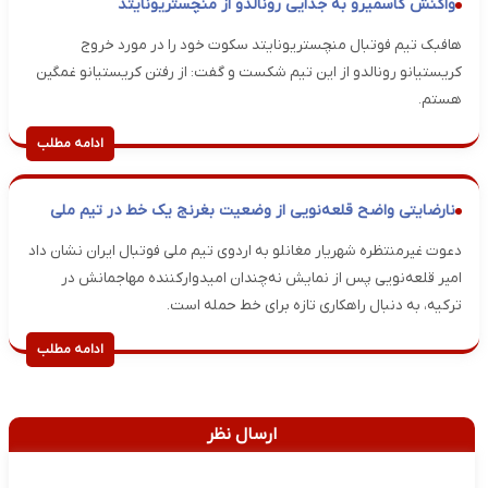
واکنش کاسمیرو به جدایی رونالدو از منچستریونایتد
هافبک تیم فوتبال منچستریونایتد سکوت خود را در مورد خروج
کریستیانو رونالدو از این تیم شکست و گفت: از رفتن کریستیانو غمگین
هستم.
ادامه مطلب
نارضایتی واضح قلعه‌نویی از وضعیت بغرنج یک خط در تیم ملی
دعوت غیرمنتظره شهریار مغانلو به اردوی تیم ملی فوتبال ایران نشان داد
امیر قلعه‌نویی پس از نمایش نه‌چندان امیدوارکننده مهاجمانش در
ترکیه، به دنبال راهکاری تازه برای خط حمله است.
ادامه مطلب
ارسال نظر