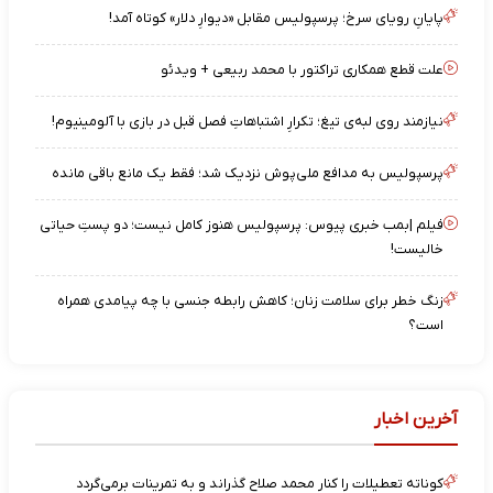
پایانِ رویای سرخ؛ پرسپولیس مقابل «دیوارِ دلار» کوتاه آمد!
علت قطع همکاری تراکتور با محمد ربیعی + ویدئو
نیازمند روی لبه‌ی تیغ؛ تکرارِ اشتباهاتِ فصل قبل در بازی با آلومینیوم!
پرسپولیس به مدافع ملی‌پوش نزدیک شد؛ فقط یک مانع باقی مانده
فیلم |بمب خبری پیوس: پرسپولیس هنوز کامل نیست؛ دو پستِ حیاتی
خالیست!
زنگ خطر برای سلامت زنان؛ کاهش رابطه جنسی با چه پیامدی همراه
است؟
آخرین اخبار
کوناته تعطیلات را کنار محمد صلاح گذراند و به تمرینات برمی‌گردد