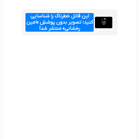
این قاتل خطرناک را شناسایی
کنید؛ تصویر بدون پوششِ «امین
رخشانی» منتشر شد!