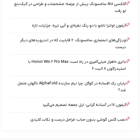
گلکسی A۱۸ سامسونگ پیش از عرضه؛ مشخصات و طراحی در گیک‌بنچ
لو رفت
آیفون اولترا تاشو با دو رنگ نقره‌ای و آبی تیره؛ جزئیات تازه
ویژگی‌های انحصاری سامسونگ: ۶ قابلیت که در اندرویدهای دیگر
نیست
باتری ۱۰هزار میلی‌آمپری در راه است؛ Honor Win ۲ Pro Max با
اسنپدراگون ۸ الیت ۶
پایان یک افسانه در گوگل؛ چرا تیم سازنده AlphaFold ناگهان منحل
شد؟
آیفون ۱۷ در آستانه گرانی؛ اپل جمعه تصمیم می‌گیرد
نصب گلس گوشی بدون حباب؛ مراحل درست و نکات کلیدی