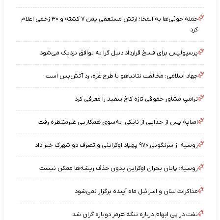
حمله حوثی‌ها به المخا؛ ارتش مستعفی یمن ۷ کشته و ۳۰ زخمی اعلام
کرد
پرسپولیس برای فسخ قرارداد دنیل گرا به توافق نزدیک می‌شود
جهاد اسلامی: مخالفت نتانیاهو با طرح غزه، رد آتش‌بس است
ترامپ مشاور حقوقی تازه کاخ سفید را معرفی کرد
امباپه پس از جدایی از نایکی، به‌سوی همکاریی غیرمنتظره رفت
روسیه از سرنگونی ۹۷۰ پهپاد اوکراینی و تصرف دو شهرک خبر داد
روسیه: پایان بحران اوکراین بدون حذف ریشه‌ها ممکن نیست
مذاکرات لبنان و اسرائیل ماه آینده برگزار نمی‌شود
نفت در پی ابهام درباره تنگه هرمز دوباره گران شد