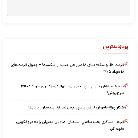
پربازدیدترین
قیمت طلا و سکه؛ طلای ۱۸ عیار مرز جدید را شکست! + جدول قیمت‌های
۱۸ مرداد ۱۴۰۵
نقشه‌ سپاهان برای پرسپولیس؛ پیشنهادِ دوباره برای خرید مدافع
سرخ‌پوش!
شکار چراغ‌خاموش تارتار؛ پرسپولیس مدافع آینده‌دار را دزدید!
فیلم| افشاگریِ بمبِ ساعتیِ استقلال؛ صادقی مدیران را به دروغگویی
متهم کرد!