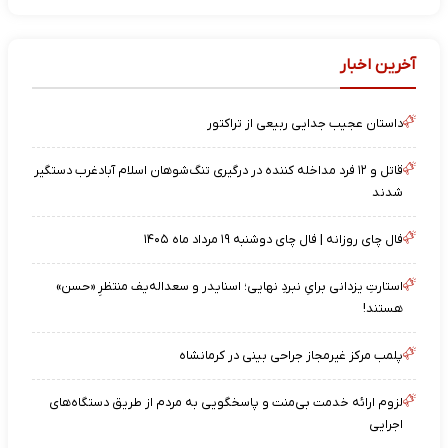
آخرین اخبار
داستان عجیب جدایی ربیعی از تراکتور
قاتل و ۱۲ فرد مداخله کننده در درگیری تنگ‌شوهان اسلام آبادغرب دستگیر
شدند
فال چای روزانه | فال چای دوشنبه ۱۹ مرداد ماه ۱۴۰۵
استارتِ یزدانی برایِ نبردِ نهایی؛ اسنایدر و سعداله‌یف منتظرِ «حسن»
هستند!
پلمب مرکز غیرمجاز جراحی بینی در کرمانشاه
لزوم ارائه خدمت بی‌منت و پاسخگویی به مردم از طریق دستگاه‌های
اجرایی