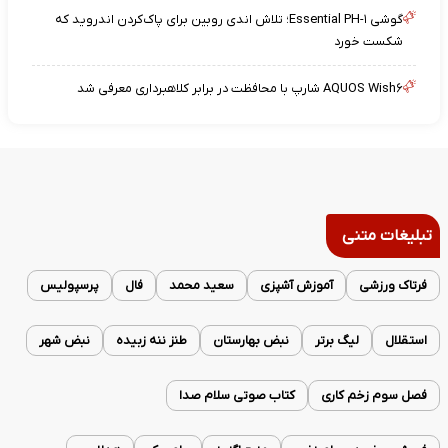
گوشی Essential PH-۱؛ تلاش اندی روبین برای پاک‌کردن اندروید که
شکست خورد
AQUOS Wish۶ شارپ با محافظت در برابر کلاهبرداری معرفی شد
تبلیغات متنی
فرتاک ورزشی
آموزش آشپزی
سعید محمد
فال
پرسپولیس
استقلال
لیگ برتر
نبض بهارستان
طنز ننه زبیده
نبض شهر
فصل سوم زخم کاری
کتاب صوتی سلام صدا