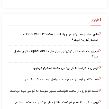
فناوری
باتری ۱۰هزار میلی‌آمپری در راه است؛ Honor Win ۲ Pro Max با
اسنپدراگون ۸ الیت ۶
پایان یک افسانه در گوگل؛ چرا تیم سازنده AlphaFold ناگهان منحل
شد؟
آیفون ۱۷ در آستانه گرانی؛ اپل جمعه تصمیم می‌گیرد
نصب گلس گوشی بدون حباب؛ مراحل درست و نکات کلیدی
پتنت موتورولا از ساعت هوشمند تبدیل‌شونده به گوشی پرده برداشت
روی دیگر عینک‌های هوشمند متا؛ از نوآوری تا تهدید امنیت شخصی