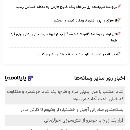
پرونده شریعتمداری در هلدینگ خلیج فارس به نقطه حساس رسید
از سرگیری پروازهای فرودگاه شهدای نوشهر
فال ارمنی دوشنبه ۱۹مرداد ماه ۱۴۰۵ | پیام الهه خوشبختی ارمنی برای فردا
شما
نکونام در تبریز استارت زد؛ جلسه با مدیرعامل تراکتور