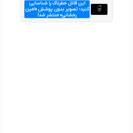
این قاتل خطرناک را شناسایی
کنید؛ تصویر بدون پوششِ «امین
رخشانی» منتشر شد!