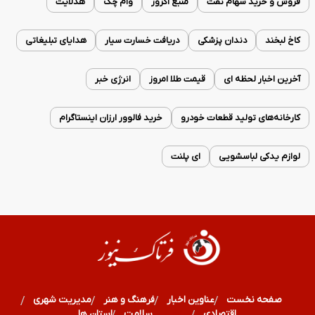
فروش و خرید سهام نفت
منبع اگزوز
وام چک
هدلایت
کاخ لبخند
دندان پزشکی
دریافت خسارت سیار
هدایای تبلیغاتی
آخرین اخبار لحظه ای
قیمت طلا امروز
انرژی خبر
کارخانه‌های تولید قطعات خودرو
خرید فالوور ارزان اینستاگرام
لوازم یدکی لباسشویی
ای پلنت
صفحه نخست
عناوین اخبار
فرهنگ و هنر
مدیریت شهری
اقتصادی
ورزشی
سلامت
استان ها