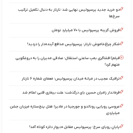
دو خرید جدید پرسپولیس نهایی شد؛ تارتار به دنبال تکمیل ترکیب
سرخ‌ها
فروش گزینه پرسپولیس با ۷۰ میلیارد تومان
شکار چراغ‌خاموش تارتار؛ پرسپولیس مدافع آینده‌دار را دزدید!
فیلم| افشاگریِ بمبِ ساعتیِ استقلال؛ صادقی مدیران را به دروغگویی
متهم کرد!
ترافیک عجیب در میانه میدان پرسپولیس؛ معمای شماره ۶ تارتار
فرماندار رامیان حسین بای درگذشت؛ علت بیماری قلبی اعلام شد
عروسی رویایی رونالدو و جورجینا در مادیرا؛ هتل پنج‌ستاره میزبان جشن
میلیاردی
پایانِ رویای سرخ؛ پرسپولیس مقابل «دیوارِ دلار» کوتاه آمد!