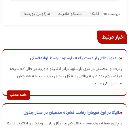
لالیگا
اتلتیکو مادرید
مارکوس یورنته
برچسب ها:
اخبار مرتبط
ویدیو| پنالتی از دست رفته بارسلونا توسط لواندفسکی
رابرت لواندفسکی در بازی بارسلونا برابر اتلتیکو مادرید در حالی که نتیجه
۱بر۱ مساوی بود صربه پنالتی را به گل تبدیل نکرد تا نتیجه هم چنان
مساوی باقی بماند.
ادامه مطلب
لالیگا در اوج هیجان؛ رقابت فشرده مدعیان در صدر جدول
با پایان هفته دوازدهم، اختلاف کم بین رئال، بارسا، ویارئال و اتلتیکو، لالیگا