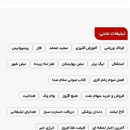
تبلیغات متنی
فرتاک ورزشی
آموزش آشپزی
سعید محمد
فال
پرسپولیس
استقلال
لیگ برتر
نبض بهارستان
طنز ننه زبیده
نبض شهر
فصل سوم زخم کاری
کتاب صوتی سلام صدا
فروش و خرید سهام نفت
منبع اگزوز
وام چک
هدلایت
کاخ لبخند
دندان پزشکی
دریافت خسارت سیار
هدایای تبلیغاتی
آخرین اخبار لحظه ای
قیمت طلا امروز
انرژی خبر