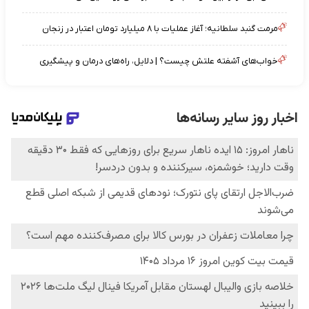
مرمت گنبد سلطانیه؛ آغاز عملیات با ۸ میلیارد تومان اعتبار در زنجان
خواب‌های آشفته علتش چیست؟ | دلایل، راه‌های درمان و پیشگیری