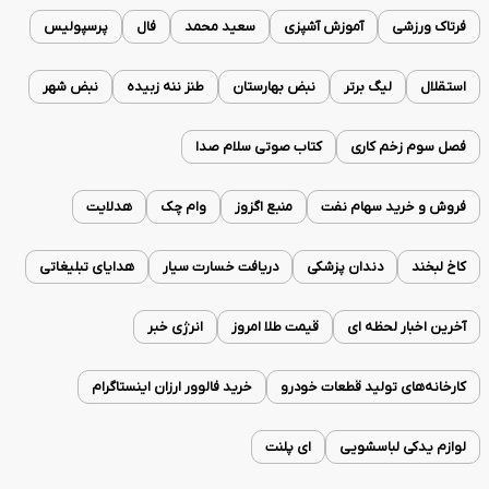
فرتاک ورزشی
آموزش آشپزی
سعید محمد
فال
پرسپولیس
استقلال
لیگ برتر
نبض بهارستان
طنز ننه زبیده
نبض شهر
فصل سوم زخم کاری
کتاب صوتی سلام صدا
فروش و خرید سهام نفت
منبع اگزوز
وام چک
هدلایت
کاخ لبخند
دندان پزشکی
دریافت خسارت سیار
هدایای تبلیغاتی
آخرین اخبار لحظه ای
قیمت طلا امروز
انرژی خبر
کارخانه‌های تولید قطعات خودرو
خرید فالوور ارزان اینستاگرام
لوازم یدکی لباسشویی
ای پلنت