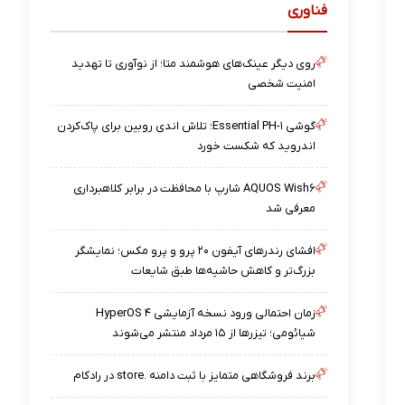
فناوری
روی دیگر عینک‌های هوشمند متا؛ از نوآوری تا تهدید
امنیت شخصی
گوشی Essential PH-۱؛ تلاش اندی روبین برای پاک‌کردن
اندروید که شکست خورد
AQUOS Wish۶ شارپ با محافظت در برابر کلاهبرداری
معرفی شد
افشای رندرهای آیفون ۲۰ پرو و پرو مکس؛ نمایشگر
بزرگ‌تر و کاهش حاشیه‌ها طبق شایعات
زمان احتمالی ورود نسخه آزمایشی HyperOS ۴
شیائومی؛ تیزرها از ۱۵ مرداد منتشر می‌شوند
برند فروشگاهی متمایز با ثبت دامنه .store در رادکام