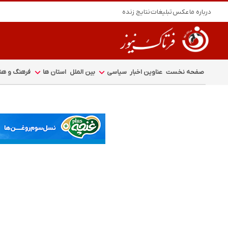
درباره ما
عکس
تبلیغات
نتایج زنده
صفحه نخست
عناوین اخبار
سیاسی
بین الملل
استان ها
فرهنگ و هنر