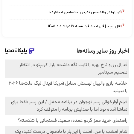
کورتوا در والدبباس تمرین اختصاصی انجام داد
فال ابجد | فال ابجد فردا شنبه ۱۷ مرداد ماه ۱۴۰۵