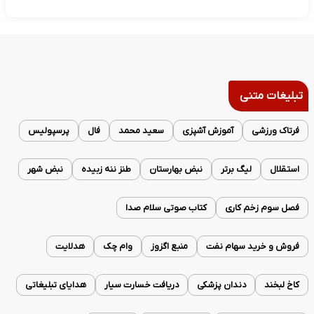
تبلیغات متنی
فرتاک ورزشی
آموزش آشپزی
سعید محمد
فال
پرسپولیس
استقلال
لیگ برتر
نبض بهارستان
طنز ننه زبیده
نبض شهر
فصل سوم زخم کاری
کتاب صوتی سلام صدا
فروش و خرید سهام نفت
منبع اگزوز
وام چک
هدلایت
کاخ لبخند
دندان پزشکی
دریافت خسارت سیار
هدایای تبلیغاتی