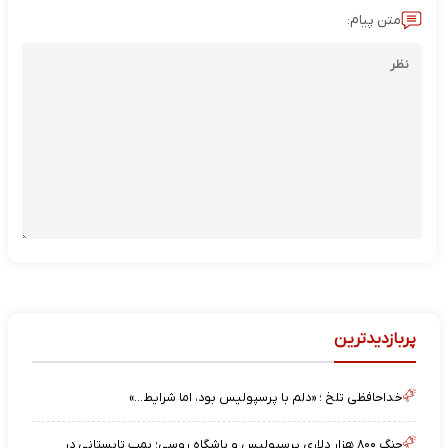
متن پیام:
پربازدیدترین
خداحافظی تلخ ؛ «دلم با پرسپولیس بود، اما شرایط…»
جنگ ۸۰۰ هزار دلاری پرسپولیس و باشگاه روسی؛ بمب تابستانی در