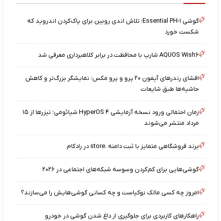
گوشی Essential PH-۱؛ تلاش اندی روبین برای پاک‌کردن اندروید که
شکست خورد
AQUOS Wish۶ شارپ با محافظت در برابر کلاهبرداری معرفی شد
افشای رندرهای آیفون ۲۰ پرو و پرو مکس؛ نمایشگر بزرگ‌تر و کاهش
حاشیه‌ها طبق شایعات
زمان احتمالی ورود نسخه آزمایشی HyperOS ۴ شیائومی؛ تیزرها از ۱۵
مرداد منتشر می‌شوند
برند فروشگاهی متمایز با ثبت دامنه .store در رادکام
گوشی‌هایی برای کم‌کردن وسوسه شبکه‌های اجتماعی در ۲۰۲۶
امروز چه کسی مالک نوکیاست و چه کسانی گوشی‌هایش را می‌سازند؟
راهکارهای کاربردی برای جلوگیری از داغ شدن گوشی در خودرو